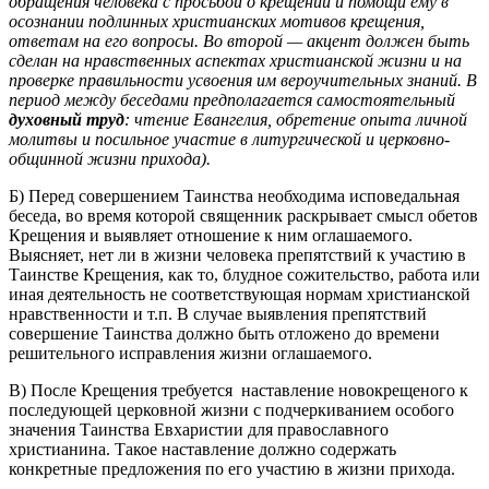
обращения человека с просьбой о крещении и помощи ему в
осознании подлинных христианских мотивов крещения,
ответам на его вопросы. Во второй — акцент должен быть
сделан на нравственных аспектах христианской жизни и на
проверке правильности усвоения им вероучительных знаний. В
период между беседами предполагается самостоятельный
духовный труд
: чтение Евангелия, обретение опыта личной
молитвы и посильное участие в литургической и церковно-
общинной жизни прихода).
Б) Перед совершением Таинства необходима исповедальная
беседа, во время которой священник раскрывает смысл обетов
Крещения и выявляет отношение к ним оглашаемого.
Выясняет, нет ли в жизни человека препятствий к участию в
Таинстве Крещения, как то, блудное сожительство, работа или
иная деятельность не соответствующая нормам христианской
нравственности и т.п. В случае выявления препятствий
совершение Таинства должно быть отложено до времени
решительного исправления жизни оглашаемого.
В) После Крещения требуется наставление новокрещеного к
последующей церковной жизни с подчеркиванием особого
значения Таинства Евхаристии для православного
христианина. Такое наставление должно содержать
конкретные предложения по его участию в жизни прихода.