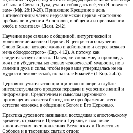
и Сына и Святаго Духа, уча их соблюдать всё, что Я повелел
вам» (Мф. 28:19-20). Принявшие Крещение в день
Пятидесятницы члены иерусалимской церкви «постоянно
пребывали в учении Апостолов, в общении и преломлении
хлеба и молитвах» (Деян. 2:42).
Научение вере связано с общинной, литургической и
молитвенной жизнью Церкви. В центре этого научения —
Слово Божие, которое «живо и действенно и острее всякого
меча обоюдоострого» (Евр. 4:12). А потому, как
свидетельствует апостол Павел, «и слово мое, и проповедь
моя не в убедительных словах человеческой мудрости, но в
явлении духа и силы, чтобы вера ваша утверждалась не на
мудрости человеческой, но на силе Божией» (1 Кор. 2:4-5).
Церковное учительство принципиально шире и глубже
интеллектуального процесса передачи и усвоения знаний и
информации. Средоточием и смыслом церковного
просвещения является благодатное преображение всего
естества человека в общении с Богом и Его Церковью.
Практика духовного назидания, восходящая к апостольскому
времени, отражена в Предании Церкви, в том числе
канонических постановлениях Вселенских и Поместных
Соборов и в творениях святых отцов: