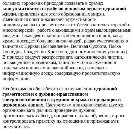
больших городских приходов создавать в храмах
консультативную службу по вопросам веры и церковной
жизни
, привлекая для этого образованных мирян.
Имеющийся опыт показывает эффективность
индивидуальных просветительских бесед в катехизаторской и
миссионерской работе с заходящими в храм малоцерковными
людьми. Такая деятельность особенно полезна в дни, когда
храмы посещает большое число людей, редко участвующих в
таинствах Церкви (Богоявление, Великая Суббота, Пасха
Господня, Рождество Христово, дни поминовения усопших).
В приходе следует распространять катехизические листки,
посвященные праздникам, таинствам, богослужению и
отдельным вопросам церковной жизни, размещать
информационную доску, содержащую просветительскую
информацию.
Необходимо особо заботиться о повышении
церковной
грамотности и о духовно-нравственном
совершенствовании сотрудников храма и продавцов в
церковных лавках
. Настоятелям приходов рекомендуется
организовывать для них проведение духовно-
просветительских бесед, направлять их на обучение, строго
контролировать практику их отношения к прихожанам и
покупателям.