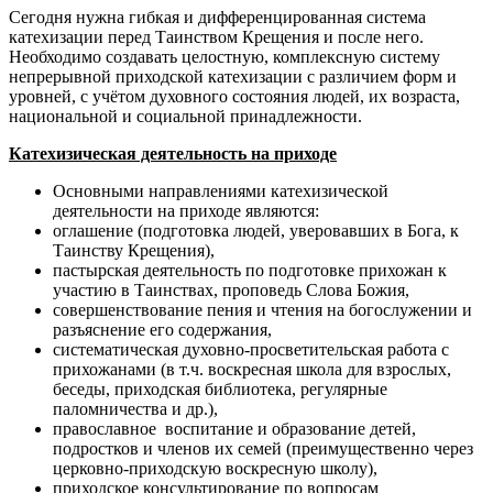
Сегодня нужна гибкая и дифференцированная система
катехизации перед Таинством Крещения и после него.
Необходимо создавать целостную, комплексную систему
непрерывной приходской катехизации с различием форм и
уровней, с учётом духовного состояния людей, их возраста,
национальной и социальной принадлежности.
Катехизическая деятельность на приходе
Основными направлениями катехизической
деятельности на приходе являются:
оглашение (подготовка людей, уверовавших в Бога, к
Таинству Крещения),
пастырская деятельность по подготовке прихожан к
участию в Таинствах, проповедь Слова Божия,
совершенствование пения и чтения на богослужении и
разъяснение его содержания,
систематическая духовно-просветительская работа с
прихожанами (в т.ч. воскресная школа для взрослых,
беседы, приходская библиотека, регулярные
паломничества и др.),
православное воспитание и образование детей,
подростков и членов их семей (преимущественно через
церковно-приходскую воскресную школу),
приходское консультирование по вопросам