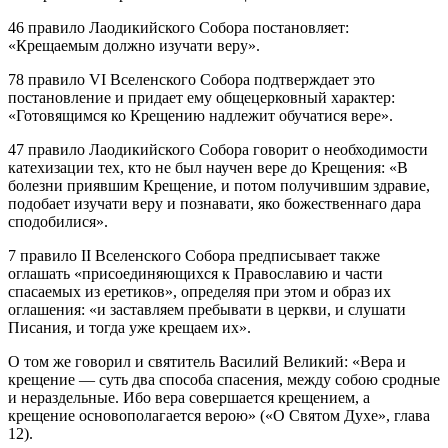
46 правило Лаодикийского Собора постановляет:
«Крещаемым должно изучати веру».
78 правило VI Вселенского Собора подтверждает это
постановление и придает ему общецерковный характер:
«Готовящимся ко Крещению надлежит обучатися вере».
47 правило Лаодикийского Собора говорит о необходимости
катехизации тех, кто не был научен вере до Крещения: «В
болезни приявшим Крещение, и потом получившим здравие,
подобает изучати веру и познавати, яко божественнаго дара
сподобилися».
7 правило II Вселенского Собора предписывает также
оглашать «присоединяющихся к Православию и части
спасаемых из еретиков», определяя при этом и образ их
оглашения: «и заставляем пребывати в церкви, и слушати
Писания, и тогда уже крещаем их».
О том же говорил и святитель Василий Великий: «Вера и
крещение — суть два способа спасения, между собою сродные
и нераздельные. Ибо вера совершается крещением, а
крещение основополагается верою» («О Святом Духе», глава
12).