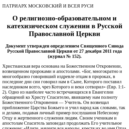
ПАТРИАРХ МОСКОВСКИЙ И ВСЕЯ РУСИ
О религиозно-образовательном и
катехизическом служении в Русской
Православной Церкви
Документ утвержден определением Священного Синода
Русской Православной Церкви от 27 декабря 2011 года
(журнал № 152
).
Христианская вера основана на Божественном Откровении,
возвещенном пророками и апостолами. «Бог, многократно и
многообразно говоривший издревле отцам в пророках, в
последние дни сии говорил нам в Сыне, Которого поставил
наследником всего, чрез Которого и веки сотворил» (Евр. 1:1-
2). Одно из наиболее часто встречающихся в Евангелии
обращений ко Христу Спасителю, явившему нам полноту
Божественного Откровения — Учитель. Он возвещал
приближение Царства Божьего и учил народ как словами, так
и делами, подавая личный пример послушания Небесному
Отцу и жертвенного служения людям. Своим ученикам и
апостолам Спаситель заповедал продолжать Его учительное
служение: «Идите, научите все народы, крестя их во имя Отца