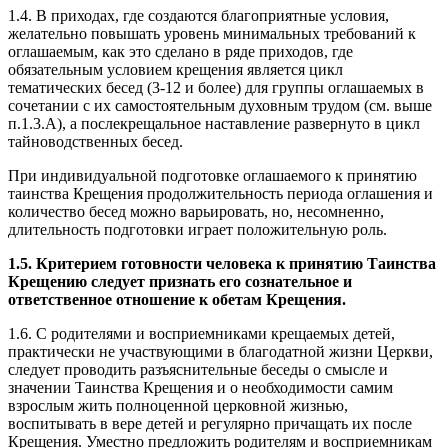
1.4. В приходах, где создаются благоприятные условия,
желательно повышать уровень минимальных требований к
оглашаемым, как это сделано в ряде приходов, где
обязательным условием крещения является цикл
тематических бесед (3-12 и более) для группы оглашаемых в
сочетании с их самостоятельным духовным трудом (см. выше
п.1.3.А), а послекрещальное наставление развернуто в цикл
тайноводственных бесед.
При индивидуальной подготовке оглашаемого к принятию
таинства Крещения продолжительность периода оглашения и
количество бесед можно варьировать, но, несомненно,
длительность подготовки играет положительную роль.
1.5. Критерием готовности человека к принятию Таинства
Крещению следует признать его сознательное и
ответственное отношение к обетам Крещения.
1.6. С родителями и восприемниками крещаемых детей,
практически не участвующими в благодатной жизни Церкви,
следует проводить разъяснительные беседы о смысле и
значении Таинства Крещения и о необходимости самим
взрослым жить полноценной церковной жизнью,
воспитывать в вере детей и регулярно причащать их после
Крещения. Уместно предложить родителям и восприемникам