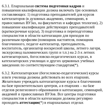
6.3.1. Епархиальная
система подготовки кадров
и
повышения квалификации должна включать три основных
составляющих: 1) подготовка преподавателей для курсов
катехизаторов (в духовных академиях, семинариях, в
православных ВУЗах, на факультетах и кафедрах теологии), 2)
повышение квалификации действующих преподавателей
(краткосрочные курсы), 3) подготовка и переподготовка
специалистов в области катехизации для приходов по
различным профилям (помощник настоятеля, помощник
благочинного, педагог-катехизатор, преподаватель,
воспитатель, организатор воскресной школы, летнего лагеря,
экскурсовод паломнических групп и т.п.) на 2-3-х летних
катезизаторских, богословско-педагогических курсах, в
катехизаторских училищах и других церковных учебных
заведениях по соответствующим стандартам(*).
6.3.2. Катехизаторские (богословско-педагогические) курсы
или/и училища должны действовать во всех епархиях.
Желательно учреждать катехизаторские курсы в благочиниях
на базе просветительских центров, а в епархиях – на базе
отделов религиозного образования и катехизации, семинарий,
академий и православных ВУЗов. Все центры подготовки
специалистов в области катехизации должны регулярно
проходить
аттестацию
(*) в епархиальных отделах