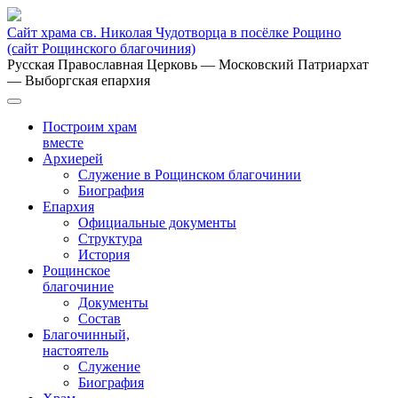
Сайт храма св. Николая Чудотворца в посёлке Рощино
(сайт Рощинского благочиния)
Русская Православная Церковь
— Московский Патриархат
— Выборгская епархия
Построим храм
вместе
Архиерей
Служение в Рощинском благочинии
Биография
Епархия
Официальные документы
Структура
История
Рощинское
благочиние
Документы
Состав
Благочинный,
настоятель
Служение
Биография