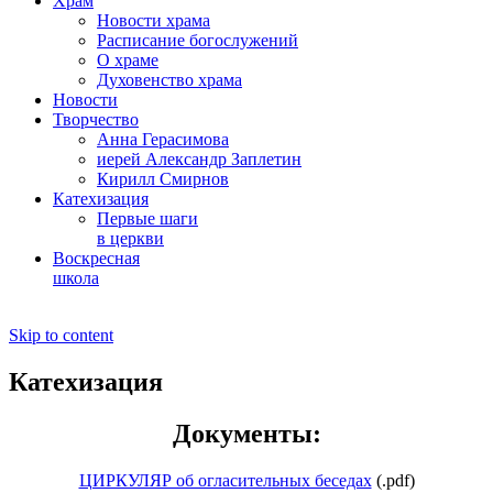
Храм
Новости храма
Расписание богослужений
О храме
Духовенство храма
Новости
Творчество
Анна Герасимова
иерей Александр Заплетин
Кирилл Смирнов
Катехизация
Первые шаги
в церкви
Воскресная
школа
Skip to content
Катехизация
Документы:
ЦИРКУЛЯР об огласительных беседах
(.pdf)