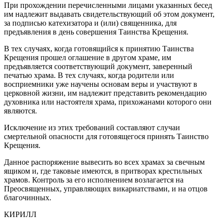
При прохождении перечисленными лицами указанных бесед
им надлежит выдавать свидетельствующий об этом документ,
за подписью катехизатора и (или) священника, для
предъявления в день совершения Таинства Крещения.
В тех случаях, когда готовящийся к принятию Таинства
Крещения прошел оглашение в другом храме, им
предъявляется соответствующий документ, заверенный
печатью храма. В тех случаях, когда родители или
восприемники уже научены основам веры и участвуют в
церковной жизни, им надлежит представить рекомендацию
духовника или настоятеля храма, прихожанами которого они
являются.
Исключение из этих требований составляют случаи
смертельной опасности для готовящегося принять Таинство
Крещения.
Данное распоряжение вывесить во всех храмах за свечным
ящиком и, где таковые имеются, в притворах крестильных
храмов. Контроль за его исполнением возлагается на
Преосвященных, управляющих викариатствами, и на отцов
благочинных.
КИРИЛЛ