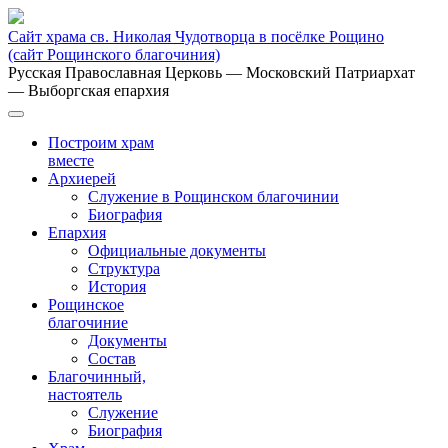
Сайт храма св. Николая Чудотворца в посёлке Рощино
(сайт Рощинского благочиния)
Русская Православная Церковь
— Московский Патриархат
— Выборгская епархия
Построим храм
вместе
Архиерей
Служение в Рощинском благочинии
Биография
Епархия
Официальные документы
Структура
История
Рощинское
благочиние
Документы
Состав
Благочинный,
настоятель
Служение
Биография