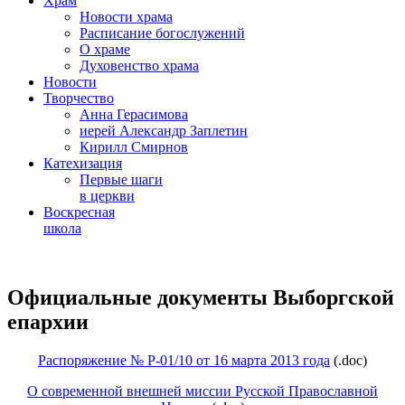
Храм
Новости храма
Расписание богослужений
О храме
Духовенство храма
Новости
Творчество
Анна Герасимова
иерей Александр Заплетин
Кирилл Смирнов
Катехизация
Первые шаги
в церкви
Воскресная
школа
Skip
to
Официальные документы Выборгской
content
епархии
Распоряжение № Р-01/10 от 16 марта 2013 года
(.doc)
О современной внешней миссии Русской Православной