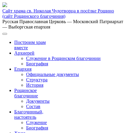
Сайт храма св. Николая Чудотворца в посёлке Рощино
(сайт Рощинского благочиния)
Русская Православная Церковь
— Московский Патриархат
— Выборгская епархия
Построим храм
вместе
Архиерей
Служение в Рощинском благочинии
Биография
Епархия
Официальные документы
Структура
История
Рощинское
благочиние
Документы
Состав
Благочинный,
настоятель
Служение
Биография