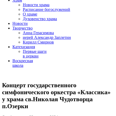
Храм
Новости храма
Расписание богослужений
О храме
Духовенство храма
Новости
Творчество
Анна Герасимова
иерей Александр Заплетин
Кирилл Смирнов
Катехизация
Первые шаги
в церкви
Воскресная
школа
Skip
to
Концерт государственного
content
симфонического оркестра «Классика»
у храма св.Николая Чудотворца
п.Озерки