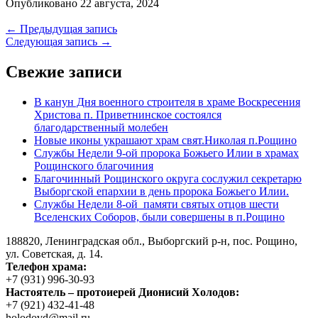
Опубликовано 22 августа, 2024
Навигация
← Предыдущая запись
Следующая запись →
по
записям
Свежие записи
В канун Дня военного строителя в храме Воскресения
Христова п. Приветнинское состоялся
благодарственный молебен
Новые иконы украшают храм свят.Николая п.Рощино
Службы Недели 9-ой пророка Божьего Илии в храмах
Рощинского благочиния
Благочинный Рощинского округа сослужил секретарю
Выборгской епархии в день пророка Божьего Илии.
Службы Недели 8-ой памяти святых отцов шести
Вселенских Соборов, были совершены в п.Рощино
188820, Ленинградская обл., Выборгский
р-н,
пос. Рощино,
ул. Советская, д. 14.
Телефон храма:
+7 (931) 996-30-93
Настоятель – протоиерей Дионисий Холодов:
+7 (921) 432-41-48
holodovd@mail.ru