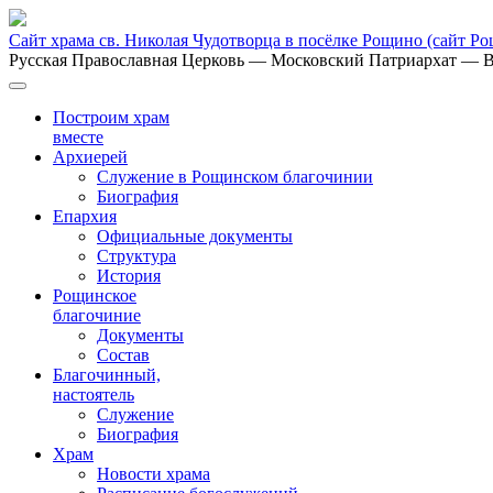
Сайт храма св. Николая Чудотворца в посёлке Рощино
(сайт Р
Русская Православная Церковь
— Московский Патриархат
— В
Построим храм
вместе
Архиерей
Служение в Рощинском благочинии
Биография
Епархия
Официальные документы
Структура
История
Рощинское
благочиние
Документы
Состав
Благочинный,
настоятель
Служение
Биография
Храм
Новости храма