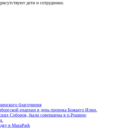
присутствуют дети и сотрудники.
щинского благочиния
боргской епархии в день пророка Божьего Илии.
ских Соборов, были совершены в п.Рощино
и.
дку в MazaPark