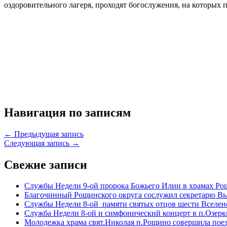
оздоровительного лагеря, проходят богослужения, на которых 
Навигация по записям
← Предыдущая запись
Следующая запись →
Свежие записи
Службы Недели 9-ой пророка Божьего Илии в храмах Ро
Благочинный Рощинского округа сослужил секретарю Вы
Службы Недели 8-ой памяти святых отцов шести Вселен
Служба Недели 8-ой и симфонический концерт в п.Озерк
Молодежка храма свят.Николая п.Рощино совершила поез