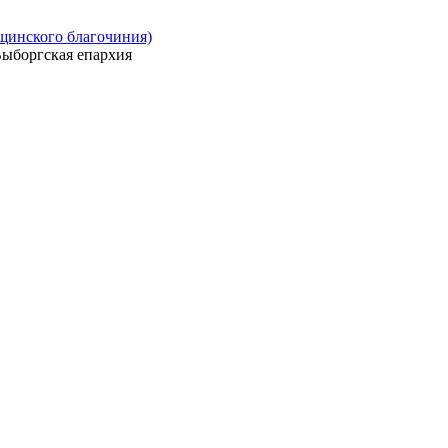
ощинского благочиния)
ыборгская епархия