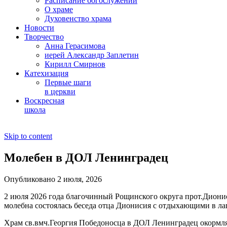
Расписание богослужений
О храме
Духовенство храма
Новости
Творчество
Анна Герасимова
иерей Александр Заплетин
Кирилл Смирнов
Катехизация
Первые шаги
в церкви
Воскресная
школа
Skip to content
Молебен в ДОЛ Ленинградец
Опубликовано 2 июля, 2026
2 июля 2026 года благочинный Рощинского округа прот.Диони
молебна состоялась беседа отца Дионисия с отдыхающими в ла
Храм св.вмч.Георгия Победоносца в ДОЛ Ленинградец окормляе