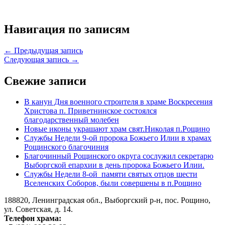
Навигация по записям
← Предыдущая запись
Следующая запись →
Свежие записи
В канун Дня военного строителя в храме Воскресения
Христова п. Приветнинское состоялся
благодарственный молебен
Новые иконы украшают храм свят.Николая п.Рощино
Службы Недели 9-ой пророка Божьего Илии в храмах
Рощинского благочиния
Благочинный Рощинского округа сослужил секретарю
Выборгской епархии в день пророка Божьего Илии.
Службы Недели 8-ой памяти святых отцов шести
Вселенских Соборов, были совершены в п.Рощино
188820, Ленинградская обл., Выборгский
р-н,
пос. Рощино,
ул. Советская, д. 14.
Телефон храма: