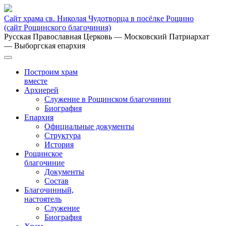
Сайт храма св. Николая Чудотворца в посёлке Рощино
(сайт Рощинского благочиния)
Русская Православная Церковь
— Московский Патриархат
— Выборгская епархия
Построим храм
вместе
Архиерей
Служение в Рощинском благочинии
Биография
Епархия
Официальные документы
Структура
История
Рощинское
благочиние
Документы
Состав
Благочинный,
настоятель
Служение
Биография