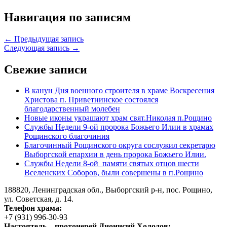
Навигация по записям
← Предыдущая запись
Следующая запись →
Свежие записи
В канун Дня военного строителя в храме Воскресения
Христова п. Приветнинское состоялся
благодарственный молебен
Новые иконы украшают храм свят.Николая п.Рощино
Службы Недели 9-ой пророка Божьего Илии в храмах
Рощинского благочиния
Благочинный Рощинского округа сослужил секретарю
Выборгской епархии в день пророка Божьего Илии.
Службы Недели 8-ой памяти святых отцов шести
Вселенских Соборов, были совершены в п.Рощино
188820, Ленинградская обл., Выборгский
р-н,
пос. Рощино,
ул. Советская, д. 14.
Телефон храма:
+7 (931) 996-30-93
Настоятель – протоиерей Дионисий Холодов: