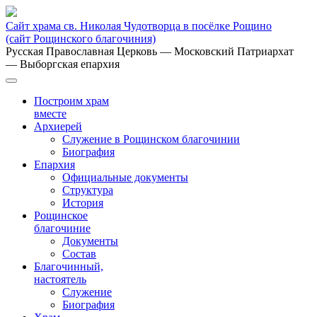
Сайт храма св. Николая Чудотворца в посёлке Рощино
(сайт Рощинского благочиния)
Русская Православная Церковь
— Московский Патриархат
— Выборгская епархия
Построим храм
вместе
Архиерей
Служение в Рощинском благочинии
Биография
Епархия
Официальные документы
Структура
История
Рощинское
благочиние
Документы
Состав
Благочинный,
настоятель
Служение
Биография