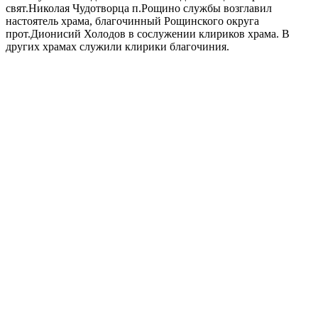
свят.Николая Чудотворца п.Рощино службы возглавил
настоятель храма, благочинный Рощинского округа
прот.Дионисий Холодов в сослужении клириков храма. В
других храмах служили клирики благочиния.