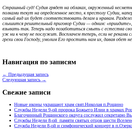
Страшный суд! Судия грядет на облаках, окруженный несметн
полками текут на определенное место, к престолу Судии, напе
самый вид их будет соответствовать делам и нравам. Разделен
слышится решительный приговор Судии — одним: «приидите», д
взывать так. Теперь надо позаботиться смыть с естества свое
уж ни к чему не послужит. Восплачем теперь, если не реками сл
грехи свои Господу, умолим Его простить нам их, давая обет н
Навигация по записям
← Предыдущая запись
Следующая запись →
Свежие записи
Новые иконы украшают храм свят.Николая п.Рощино
Службы Недели 9-ой пророка Божьего Илии в храмах Ро
Благочинный Рощинского округа сослужил секретарю Вы
Службы Недели 8-ой памяти святых отцов шести Вселен
Служба Недели 8-ой и симфонический концерт в п.Озерк