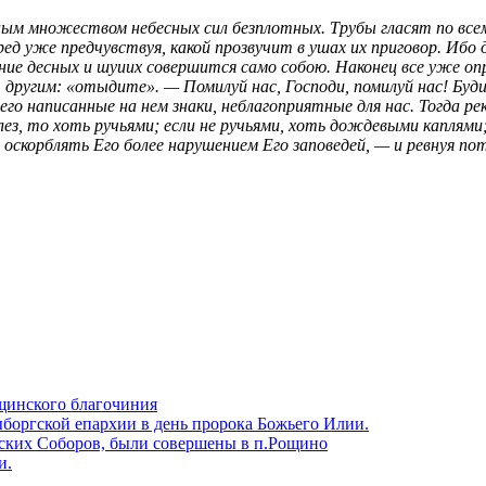
ым множеством небесных сил безплотных. Трубы гласят по все
ред уже предчувствуя, какой прозвучит в ушах их приговор. Ибо
ие десных и шуиих совершится само собою. Наконец все уже опр
ругим: «отыдите». — Помилуй нас, Господи, помилуй нас! Буди 
го написанные на нем знаки, неблагоприятные для нас. Тогда р
ез, то хоть ручьями; если не ручьями, хоть дождевыми каплями; 
е оскорблять Его более нарушением Его заповедей, — и ревнуя п
щинского благочиния
боргской епархии в день пророка Божьего Илии.
ских Соборов, были совершены в п.Рощино
и.