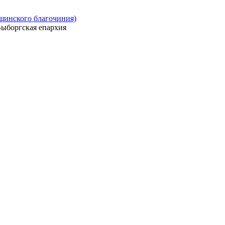
ощинского благочиния)
ыборгская епархия