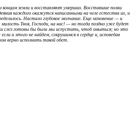
м концам земли и восставляют умерших. Восставшие полки
 деяния каждого окажутся написанными на челе естества их, и
еделилось. Настало глубокое молчание. Еще мгновение — и
милость Твоя, Господи, на нас! — но тогда поздно уже будет
еки слез готовы бы были мы испустить, чтоб омыться; но это
если и этого не найдем, сокрушимся в сердце и, исповедав
отом верно исполнить такой обет.