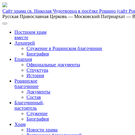
Сайт храма св. Николая Чудотворца в посёлке Рощино
(сайт Р
Русская Православная Церковь
— Московский Патриархат
— В
Построим храм
вместе
Архиерей
Служение в Рощинском благочинии
Биография
Епархия
Официальные документы
Структура
История
Рощинское
благочиние
Документы
Состав
Благочинный,
настоятель
Служение
Биография
Храм
Новости храма