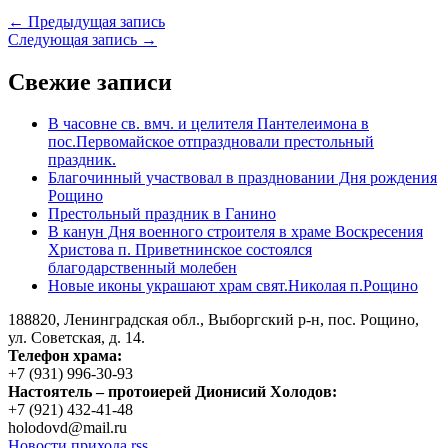
← Предыдущая запись
Следующая запись →
Свежие записи
В часовне св. вмч. и целителя Пантелеимона в
пос.Первомайское отпраздновали престольный
праздник.
Благочинный участвовал в праздновании Дня рождения
Рощино
Престольный праздник в Ганино
В канун Дня военного строителя в храме Воскресения
Христова п. Приветнинское состоялся
благодарственный молебен
Новые иконы украшают храм свят.Николая п.Рощино
188820, Ленинградская обл., Выборгский
р-н,
пос. Рощино,
ул. Советская, д. 14.
Телефон храма:
+7 (931) 996-30-93
Настоятель – протоиерей Дионисий Холодов:
+7 (921) 432-41-48
holodovd@mail.ru
Новости прихода rss