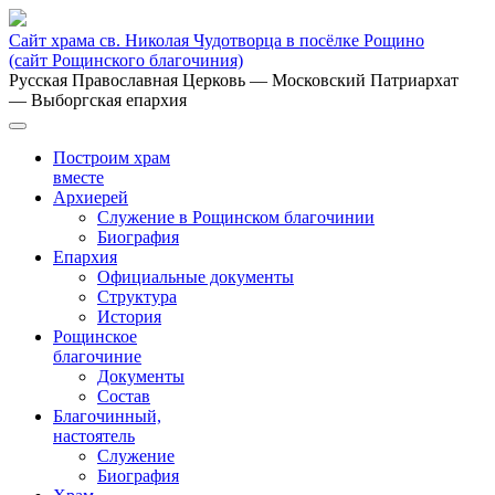
Сайт храма св. Николая Чудотворца в посёлке Рощино
(сайт Рощинского благочиния)
Русская Православная Церковь
— Московский Патриархат
— Выборгская епархия
Построим храм
вместе
Архиерей
Служение в Рощинском благочинии
Биография
Епархия
Официальные документы
Структура
История
Рощинское
благочиние
Документы
Состав
Благочинный,
настоятель
Служение
Биография