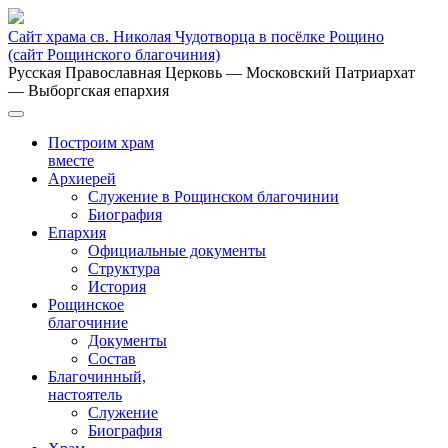
Сайт храма св. Николая Чудотворца в посёлке Рощино
(сайт Рощинского благочиния)
Русская Православная Церковь
— Московский Патриархат
— Выборгская епархия
Построим храм
вместе
Архиерей
Служение в Рощинском благочинии
Биография
Епархия
Официальные документы
Структура
История
Рощинское
благочиние
Документы
Состав
Благочинный,
настоятель
Служение
Биография