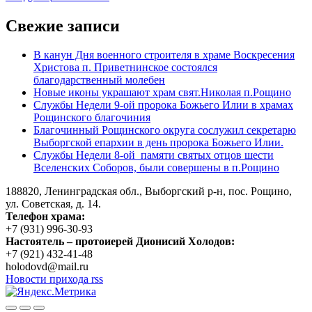
Свежие записи
В канун Дня военного строителя в храме Воскресения
Христова п. Приветнинское состоялся
благодарственный молебен
Новые иконы украшают храм свят.Николая п.Рощино
Службы Недели 9-ой пророка Божьего Илии в храмах
Рощинского благочиния
Благочинный Рощинского округа сослужил секретарю
Выборгской епархии в день пророка Божьего Илии.
Службы Недели 8-ой памяти святых отцов шести
Вселенских Соборов, были совершены в п.Рощино
188820, Ленинградская обл., Выборгский
р-н,
пос. Рощино,
ул. Советская, д. 14.
Телефон храма:
+7 (931) 996-30-93
Настоятель – протоиерей Дионисий Холодов:
+7 (921) 432-41-48
holodovd@mail.ru
Новости прихода rss