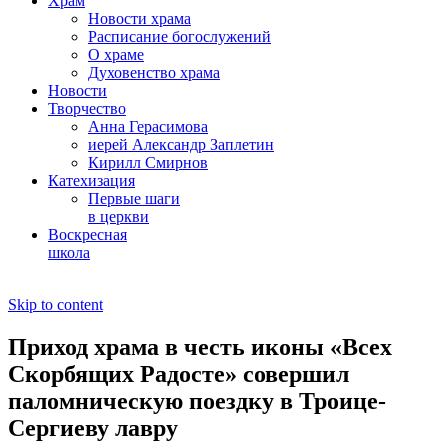
Храм
Новости храма
Расписание богослужений
О храме
Духовенство храма
Новости
Творчество
Анна Герасимова
иерей Александр Заплетин
Кирилл Смирнов
Катехизация
Первые шаги
в церкви
Воскресная
школа
Skip to content
Приход храма в честь иконы «Всех
Скорбящих Радосте» совершил
паломническую поездку в Троице-
Сергиеву лавру