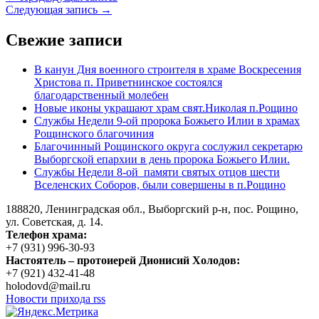
Следующая запись →
Свежие записи
В канун Дня военного строителя в храме Воскресения
Христова п. Приветнинское состоялся
благодарственный молебен
Новые иконы украшают храм свят.Николая п.Рощино
Службы Недели 9-ой пророка Божьего Илии в храмах
Рощинского благочиния
Благочинный Рощинского округа сослужил секретарю
Выборгской епархии в день пророка Божьего Илии.
Службы Недели 8-ой памяти святых отцов шести
Вселенских Соборов, были совершены в п.Рощино
188820, Ленинградская обл., Выборгский
р-н,
пос. Рощино,
ул. Советская, д. 14.
Телефон храма:
+7 (931) 996-30-93
Настоятель – протоиерей Дионисий Холодов:
+7 (921) 432-41-48
holodovd@mail.ru
Новости прихода rss