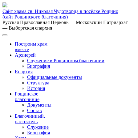
Сайт храма св. Николая Чудотворца в посёлке Рощино
(сайт Рощинского благочиния)
Русская Православная Церковь
— Московский Патриархат
— Выборгская епархия
Построим храм
вместе
Архиерей
Служение в Рощинском благочинии
Биография
Епархия
Официальные документы
Структура
История
Рощинское
благочиние
Документы
Состав
Благочинный,
настоятель
Служение
Биография