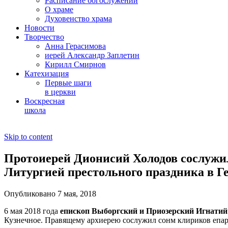
Расписание богослужений
О храме
Духовенство храма
Новости
Творчество
Анна Герасимова
иерей Александр Заплетин
Кирилл Смирнов
Катехизация
Первые шаги
в церкви
Воскресная
школа
Skip to content
Протоиерей Дионисий Холодов сослужи
Литургией престольного праздника в Г
Опубликовано 7 мая, 2018
6 мая 2018 года
епископ Выборгский и Приозерский Игнати
Кузнечное. Правящему архиерею сослужил сонм клириков епа