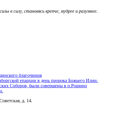
лы в силу, становясь крепче, мудрее и разумнее.
щинского благочиния
боргской епархии в день пророка Божьего Илии.
ских Соборов, были совершены в п.Рощино
и.
Советская, д. 14.