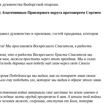
е духовенства Выборгской епархии.
й,
благочинным Приозерного округа протоиереем Сергием
авил духовенство и прихожан, гостей праздника, ктиторов
ем! Мы прославляем Воскресшего Спасителя, в радости
том, что в радости Воскресшего Христа Спасителя мы
 к нам, можем простить через этот праздник. Мы в силах
сподь даровал нам победу над злом через свет Своего
оргия Победоносца мы видим, как он попирает змия своим
было ему победить зло, которое мы видим в образе этого змия.
ственная война завершила свое шествие по земле именно в
оследние залпы орудий прогремели 6 мая. А начало той войны
ак человек может, согрешив, отступив от Бога, потеряв