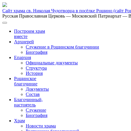
Сайт храма св. Николая Чудотворца в посёлке Рощино
(сайт Р
Русская Православная Церковь
— Московский Патриархат
— В
Построим храм
вместе
Архиерей
Служение в Рощинском благочинии
Биография
Епархия
Официальные документы
Структура
История
Рощинское
благочиние
Документы
Состав
Благочинный,
настоятель
Служение
Биография
Храм
Новости храма