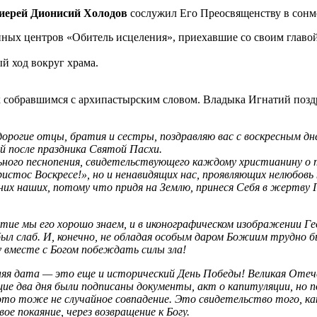
оиерей Дионисий Холодов
сослужил Его Преосвященству в сонм
ных центров «Обитель исцеления», приехавшие со своим главо
 ход вокруг храма.
 собравшимся с архипастырским словом. Владыка Игнатий поздр
орогие отцы, братия и сестры, поздравляю вас с воскресным дн
й после праздника Святой Пасхи.
ьного песнопения, свидетельствующего каждому христианину о 
истос Воскресе!», но и ненавидящих нас, проявляющих нелюбовь
их наших, потому что придя на Землю, принеся Себя в жертву Го
тие мы его хорошо знаем, и в иконографическом изображении Ге
е был слаб. И, конечно, не обладая особым даром Божиим трудно 
у вместе с Богом побеждать силы зла!
яя дата — это еще и исторический День Победы! Великая Отече
ие два дня были подписаны документы, акт о капитуляции, но п
 это тоже не случайное совпадение. Это свидетельство того, к
ое покаяние, через возвращение к Богу.