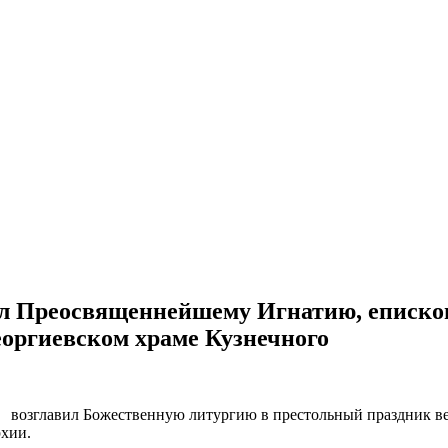
л Преосвященнейшему Игнатию, епископ
еоргиевском храме Кузнечного
й
возглавил Божественную литургию в престольный праздник ве
рхии.