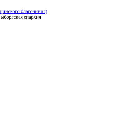
ощинского благочиния)
ыборгская епархия