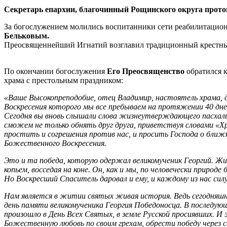
Секретарь епархии, благочинный Рощинского округа прот
За богослужением молились воспитанники сети реабилитацион
Бельковым.
Преосвященнейший Игнатий возглавил традиционный крестный
По окончании богослужения
Его Преосвященство
обратился к
храма с престольным праздником:
«Ваше Высокопреподобие, отец Владимир, настоятель храма, д
Воскресения которого мы все пребываем на протяжении 40 дне
Сегодня вы вновь слышали слова жизнеутверждающего пасхал
сможем не только обнять друг друга, приветствуя словами «Хр
простить и согрешения против нас, и просить Господа о ближн
Божественного Воскресения.
Это и та победа, которую одержал великомученик Георгий. Жи
копьем, восседая на коне. Он, как и мы, по человечески природ
Но Воскресший Спаситель даровал и ему, и каждому из нас сил
Нам является в житии святых живая история. Ведь сегодняшн
день памяти великомученика Георгия Победоносца. В последующ
произошло в День Всех Святых, в земле Русской просиявших. И
Божественную любовь по своим грехам, обрести победу через св