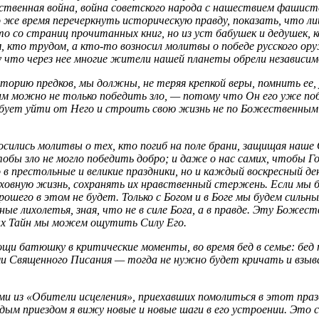
ественная война, война советского народа с нашествием фашистс
 же время перечеркнуть историческую правду, показать, что 
то со страниц прочитанных книг, но из уст бабушек и дедушек,
м, кто трудом, а кто-то возносил молитвы о победе русского о
что через нее многие жители нашей планеты обрели независимос
орию предков, мы должны, не теряя крепкой веры, помнить ее, 
им можно не только победить зло, — потому что Он его уже поб
ует уйти от Него и строить свою жизнь не по Божественным з
возносились молитвы о тех, кто погиб на поле брани, защищая н
тобы зло не могло победить добро; и даже о нас самих, чтобы Го
 в престольные и великие праздники, но и каждый воскресный д
духовную жизнь, сохранять их нравственный стержень. Если мы 
рошего в этом не будет. Только с Богом и в Боге мы будем силь
нные лихолетья, зная, что не в силе Бога, а в правде. Эту Боже
ых Тайн мы можем ощутить Силу Его.
и батюшку в критические моменты, во время бед в семье: бед пр
 Священного Писания — тогда не нужно будет кричать и взыв
ми из «Обители исцеления», приехавших помолиться в этот пра
аждым приездом я вижу новые и новые шаги в его устроении. Эт