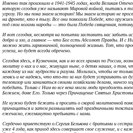
Именно так произошло в 1941-1945 годах, когда Великая Отеч
которую сегодня уже называют Мировой войной, пытаясь в то
угрозу. Но мы пока знаем историю! Мы знаем историю не прос
на фронте, кто в тылу. Все они помогали Победе, кто оружие
под свои ногами народы — это была Победа священная, потому 
И вот сегодня, несмотря на попытки заставить нас забыть ист
добро и зло, а главное — что Бог есть Абсолют Правды. И с Н
можно жить гармоничной, полноценной жизнью. Тот, кто проб
успеха, но будет всегда обречено.
Сегодня здесь, в Кузнечном, как и во всех храмах по России, 
молитву о них и о нас, живущих ныне, о детях наших, о том, ч
каждому из нас мудрости и разума. Молились, чтобы не только
ленясь и не надеясь, что кто-то за них будет устраивать их 
телевизор или заниматься своими хозяйскими делами, ничего хо
победить. Только с Ним во все века могли люди преодолеть вое
Божием, доме Его. Только через Причащение Святых Христов
Не нужно будет бежать и просить о скорой молитвенной помощ
причащаться и затем размышлять над праздничными текстами
ежечасно, ежеминутно пребывать с нами.
Сердечно приветствую о.Сергия Белькова с братьями и сестра
уже 4 года, как приход здесь совершает свое служение, и с к