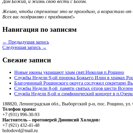
Дом Божий, и жизнь свою вести с Богом.
Желаю, чтобы стремление это не проходило, а возрастало от си
Всех вас поздравляю с праздником!»
Навигация по записям
← Предыдущая запись
Следующая запись →
Свежие записи
Новые иконы украшают храм свят.Николая п.Рощино
Службы Недели 9-ой пророка Божьего Илии в храмах Ро
Благочинный Рощинского округа сослужил секретарю Вы
Службы Недели 8-ой памяти святых отцов шести Вселен
Служба Недели 8-ой и симфонический концерт в п.Озерк
188820, Ленинградская обл., Выборгский
р-н,
пос. Рощино, ул. 
Телефон храма:
+7 (931) 996-30-93
Настоятель – протоиерей Дионисий Холодов:
+7 (921) 432-41-48
holodovd@mail.ru