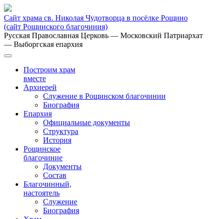
Сайт храма св. Николая Чудотворца в посёлке Рощино
(сайт Рощинского благочиния)
Русская Православная Церковь
— Московский Патриархат
— Выборгская епархия
Построим храм
вместе
Архиерей
Служение в Рощинском благочинии
Биография
Епархия
Официальные документы
Структура
История
Рощинское
благочиние
Документы
Состав
Благочинный,
настоятель
Служение
Биография