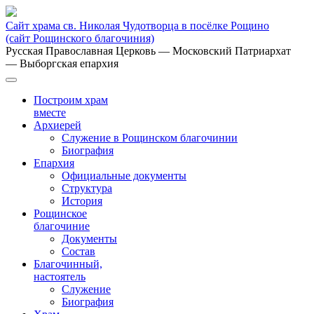
Сайт храма св. Николая Чудотворца в посёлке Рощино
(сайт Рощинского благочиния)
Русская Православная Церковь
— Московский Патриархат
— Выборгская епархия
Построим храм
вместе
Архиерей
Служение в Рощинском благочинии
Биография
Епархия
Официальные документы
Структура
История
Рощинское
благочиние
Документы
Состав
Благочинный,
настоятель
Служение
Биография