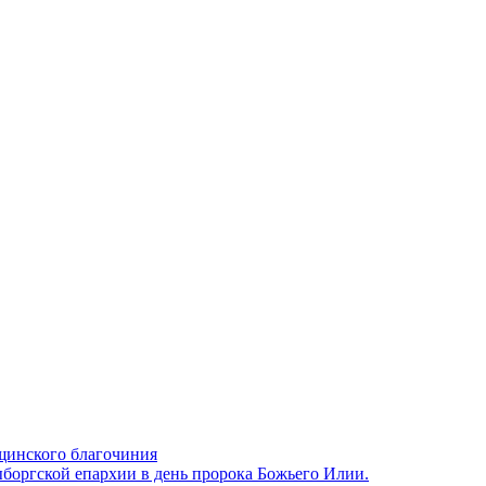
щинского благочиния
боргской епархии в день пророка Божьего Илии.