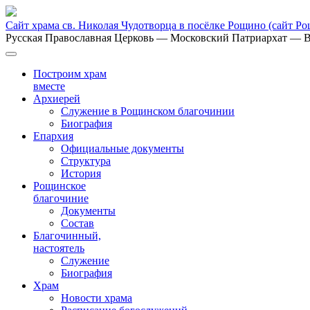
Сайт храма св. Николая Чудотворца в посёлке Рощино
(сайт Р
Русская Православная Церковь
— Московский Патриархат
— В
Построим храм
вместе
Архиерей
Служение в Рощинском благочинии
Биография
Епархия
Официальные документы
Структура
История
Рощинское
благочиние
Документы
Состав
Благочинный,
настоятель
Служение
Биография
Храм
Новости храма