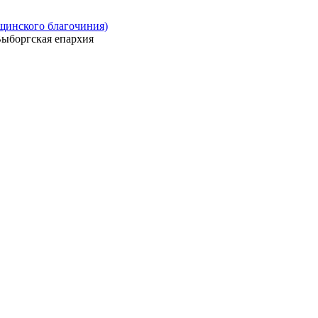
ощинского благочиния)
ыборгская епархия