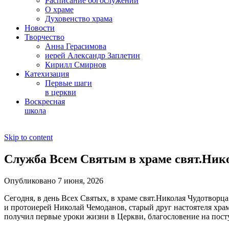
Расписание богослужений
О храме
Духовенство храма
Новости
Творчество
Анна Герасимова
иерей Александр Заплетин
Кирилл Смирнов
Катехизация
Первые шаги
в церкви
Воскресная
школа
Skip to content
Служба Всем Святым в храме свят.Нико
Опубликовано 7 июня, 2026
Сегодня, в день Всех Святых, в храме свят.Николая Чудотвор
и протоиерей Николай Чемоданов, старый друг настоятеля хра
получил первые уроки жизни в Церкви, благословение на пос