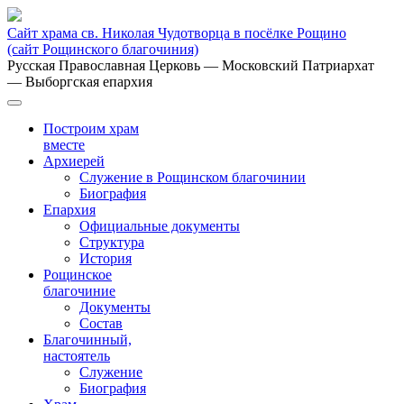
Сайт храма св. Николая Чудотворца в посёлке Рощино
(сайт Рощинского благочиния)
Русская Православная Церковь
— Московский Патриархат
— Выборгская епархия
Построим храм
вместе
Архиерей
Служение в Рощинском благочинии
Биография
Епархия
Официальные документы
Структура
История
Рощинское
благочиние
Документы
Состав
Благочинный,
настоятель
Служение
Биография