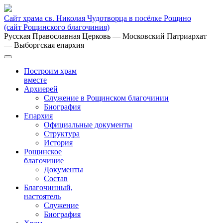
Сайт храма св. Николая Чудотворца в посёлке Рощино
(сайт Рощинского благочиния)
Русская Православная Церковь
— Московский Патриархат
— Выборгская епархия
Построим храм
вместе
Архиерей
Служение в Рощинском благочинии
Биография
Епархия
Официальные документы
Структура
История
Рощинское
благочиние
Документы
Состав
Благочинный,
настоятель
Служение
Биография