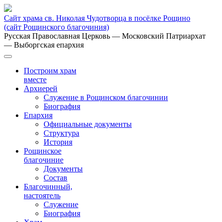
Сайт храма св. Николая Чудотворца в посёлке Рощино
(сайт Рощинского благочиния)
Русская Православная Церковь
— Московский Патриархат
— Выборгская епархия
Построим храм
вместе
Архиерей
Служение в Рощинском благочинии
Биография
Епархия
Официальные документы
Структура
История
Рощинское
благочиние
Документы
Состав
Благочинный,
настоятель
Служение
Биография