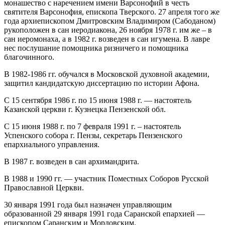
монашество с наречением имени Варсонофий в честь
святителя Варсонофия, епископа Тверского. 27 апреля того же
года архиепископом Дмитровским Владимиром (Сабоданом)
рукоположен в сан иеродиакона, 26 ноября 1978 г. им же – в
сан иеромонаха, а в 1982 г. возведен в сан игумена. В лавре
нес послушание помощника ризничего и помощника
благочинного.
В 1982-1986 гг. обучался в Московской духовной академии,
защитил кандидатскую диссертацию по истории Афона.
С 15 сентября 1986 г. по 15 июня 1988 г. — настоятель
Казанской церкви г. Кузнецка Пензенской обл.
С 15 июня 1988 г. по 7 февраля 1991 г. – настоятель
Успенского собора г. Пензы, секретарь Пензенского
епархиального управления.
В 1987 г. возведен в сан архимандрита.
В 1988 и 1990 гг. — участник Поместных Соборов Русской
Православной Церкви.
30 января 1991 года был назначен управляющим
образованной 29 января 1991 года Саранской епархией —
епископом Саранским и Мордовским.