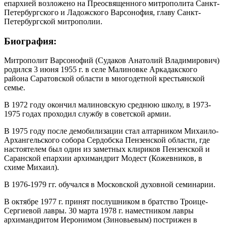
епархией возложено на Преосвященного митрополита Санкт-
Петербургского и Ладожского Варсонофия, главу Санкт-
Петербургской митрополии.
Биография:
Митрополит Варсонофий (Судаков Анатолий Владимирович)
родился 3 июня 1955 г. в селе Малиновке Аркадакского
района Саратовской области в многодетной крестьянской
семье.
В 1972 году окончил малиновскую среднюю школу, в 1973-
1975 годах проходил службу в советской армии.
В 1975 году после демобилизации стал алтарником Михаило-
Архангельского собора Сердобска Пензенской области, где
настоятелем был один из заметных клириков Пензенской и
Саранской епархии архимандрит Модест (Кожевников, в
схиме Михаил).
В 1976-1979 гг. обучался в Московской духовной семинарии.
В октябре 1977 г. принят послушником в братство Троице-
Сергиевой лавры. 30 марта 1978 г. наместником лавры
архимандритом Иеронимом (Зиновьевым) пострижен в