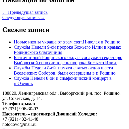
Навигация по записям
← Предыдущая запись
Следующая запись →
Свежие записи
Новые иконы украшают храм свят.Николая п.Рощино
Службы Недели 9-ой пророка Божьего Илии в храмах
Рощинского благочиния
Благочинный Рощинского округа сослужил секретарю
Выборгской епархии в день пророка Божьего Илии.
Службы Недели 8-ой памяти святых отцов шести
Вселенских Соборов, были совершены в п.Рощино
Служба Недели 8-ой и симфонический концерт в
п.Озерки.
188820, Ленинградская обл., Выборгский
р-н,
пос. Рощино,
ул. Советская, д. 14.
Телефон храма:
+7 (931) 996-30-93
Настоятель – протоиерей Дионисий Холодов:
+7 (921) 432-41-48
holodovd@mail.ru