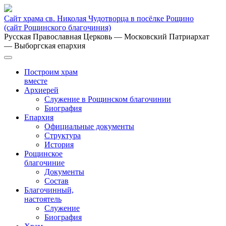
Сайт храма св. Николая Чудотворца в посёлке Рощино
(сайт Рощинского благочиния)
Русская Православная Церковь
— Московский Патриархат
— Выборгская епархия
Построим храм
вместе
Архиерей
Служение в Рощинском благочинии
Биография
Епархия
Официальные документы
Структура
История
Рощинское
благочиние
Документы
Состав
Благочинный,
настоятель
Служение
Биография