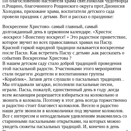
По благословению настоятеля храма свят.Николая Чудотворца
п.Рощино, благочинного Рощинского округа прот.Дионисия
Холодова, прихожане храма, воспитатели детского сада
провели праздник с детьми. Вот и рассказ о празднике:
Воскресение Христово- самый главный, самый
долгожданный день в церковном календаре. «Христос
-воскресе !-Воистину воскресе! » Это радостное приветствие,
которое звучит во всех православных храмах на Пасху.
Красной горкой народной традиции называется воскресенье
после Пасхи. Как встретить Пасху с детьми ,как рассказать о
событиях Воскресенье Христова ?
В нашем детском саду стало доброй традицией проведения
этой пасхальной радости. Участниками этого мероприятия
стали педагоги ,родители и воспитанники группы
«Кораблик». Затаив дети слушали о пасхальных традициях .
Мы отгадывали загадки, исполняли пасхальные песни,
играли. Пасха, пожалуй, единственный день в году ,когда
всем желающим разрешается взбираться на колокольню и
звонить в колокола. Поэтому в этот день всегда торжественно
и радостно стоит благовест колоколов. Весело и радостно
наши дети звонили в колокольчики под звучание колоколов.
Все с интересом и неподдельным удивлениям знакомились со
старинными пасхальными открытками, на которых можно
увидеть сюжеты пасхальных традиций. И, конечно в день