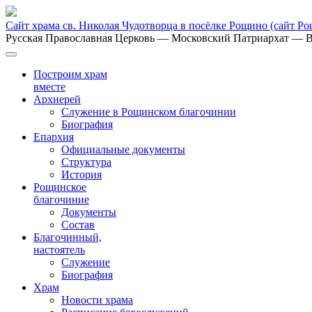
Сайт храма св. Николая Чудотворца в посёлке Рощино
(сайт Р
Русская Православная Церковь
— Московский Патриархат
— В
Построим храм
вместе
Архиерей
Служение в Рощинском благочинии
Биография
Епархия
Официальные документы
Структура
История
Рощинское
благочиние
Документы
Состав
Благочинный,
настоятель
Служение
Биография
Храм
Новости храма