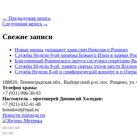
Навигация
← Предыдущая запись
Следующая запись →
по
записям
Свежие записи
Новые иконы украшают храм свят.Николая п.Рощино
Службы Недели 9-ой пророка Божьего Илии в храмах Ро
Благочинный Рощинского округа сослужил секретарю Вы
Службы Недели 8-ой памяти святых отцов шести Вселен
Служба Недели 8-ой и симфонический концерт в п.Озерк
188820, Ленинградская обл., Выборгский
р-н,
пос. Рощино, ул. 
Телефон храма:
+7 (931) 996-30-93
Настоятель – протоиерей Дионисий Холодов:
+7 (921) 432-41-48
holodovd@mail.ru
Новости прихода rss