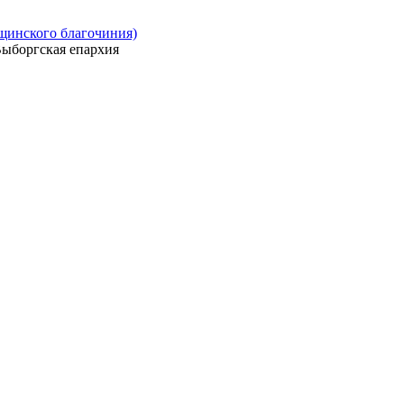
ощинского благочиния)
ыборгская епархия