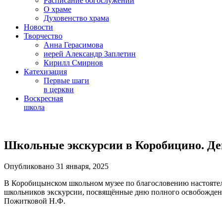
Расписание богослужений
О храме
Духовенство храма
Новости
Творчество
Анна Герасимова
иерей Александр Заплетин
Кирилл Смирнов
Катехизация
Первые шаги
в церкви
Воскресная
школа
Skip
to
Школьные экскурсии в Коробицино. Де
content
Опубликовано 31 января, 2025
В Коробицынском школьном музее по благословению настоятел
школьников экскурсии, посвящённые дню полного освобождени
Пожитковой Н.Ф.