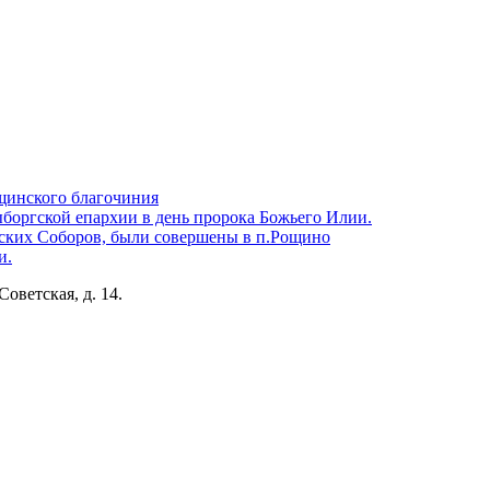
щинского благочиния
боргской епархии в день пророка Божьего Илии.
ских Соборов, были совершены в п.Рощино
и.
Советская, д. 14.