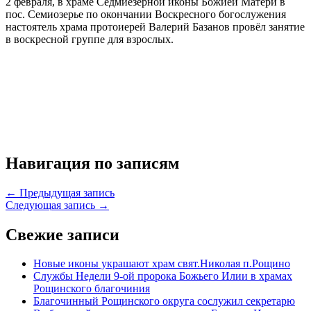
2 февраля, в храме Седмиезерной иконы Божией Матери в
пос. Семиозерье по окончании Воскресного богослужения
настоятель храма протоиерей Валерий Базанов провёл занятие
в воскресной группе для взрослых.
Навигация по записям
← Предыдущая запись
Следующая запись →
Свежие записи
Новые иконы украшают храм свят.Николая п.Рощино
Службы Недели 9-ой пророка Божьего Илии в храмах
Рощинского благочиния
Благочинный Рощинского округа сослужил секретарю