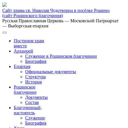
Сайт храма св. Николая Чудотворца в посёлке Рощино
(сайт Рощинского благочиния)
Русская Православная Церковь
— Московский Патриархат
— Выборгская епархия
Построим храм
вместе
Архиерей
Служение в Рощинском благочинии
Биография
Епархия
Официальные документы
Структура
История
Рощинское
благочиние
Документы
Состав
Благочинный,
настоятель
Служение
Биография