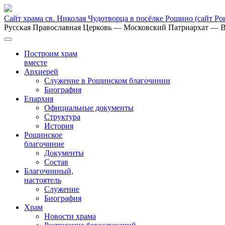
Сайт храма св. Николая Чудотворца в посёлке Рощино
(сайт Р
Русская Православная Церковь
— Московский Патриархат
— В
Построим храм
вместе
Архиерей
Служение в Рощинском благочинии
Биография
Епархия
Официальные документы
Структура
История
Рощинское
благочиние
Документы
Состав
Благочинный,
настоятель
Служение
Биография
Храм
Новости храма