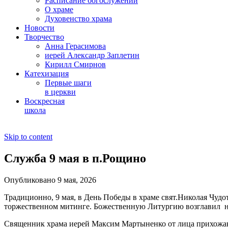
Расписание богослужений
О храме
Духовенство храма
Новости
Творчество
Анна Герасимова
иерей Александр Заплетин
Кирилл Смирнов
Катехизация
Первые шаги
в церкви
Воскресная
школа
Skip to content
Служба 9 мая в п.Рощино
Опубликовано 9 мая, 2026
Традиционно, 9 мая, в День Победы в храме свят.Николая Чудо
торжественном митинге. Божественную Литургию возглавил на
Священник храма иерей Максим Мартыненко от лица прихожан и