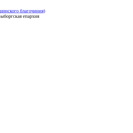
ощинского благочиния)
ыборгская епархия