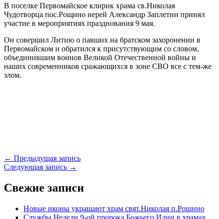
В поселке Первомайское клирик храма св.Николая
Чудотворца пос.Рощино иерей Александр Заплетин принял
участие в мероприятиях празднования 9 мая.
Он совершил Литию о павших на братском захоронении в
Первомайском и обратился к присутствующим со словом,
объединившим воинов Великой Отечественной войны и
наших современников сражающихся в зоне СВО все с тем-же
злом.
Навигация
← Предыдущая запись
Следующая запись →
по
записям
Свежие записи
Новые иконы украшают храм свят.Николая п.Рощино
Службы Недели 9-ой пророка Божьего Илии в храмах