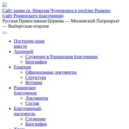
Сайт храма св. Николая Чудотворца в посёлке Рощино
(сайт Рощинского благочиния)
Русская Православная Церковь
— Московский Патриархат
— Выборгская епархия
Построим храм
вместе
Архиерей
Служение в Рощинском благочинии
Биография
Епархия
Официальные документы
Структура
История
Рощинское
благочиние
Документы
Состав
Благочинный,
настоятель
Служение
Биография