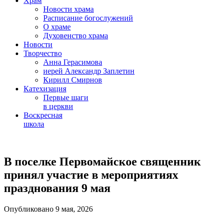
Храм
Новости храма
Расписание богослужений
О храме
Духовенство храма
Новости
Творчество
Анна Герасимова
иерей Александр Заплетин
Кирилл Смирнов
Катехизация
Первые шаги
в церкви
Воскресная
школа
Skip
to
В поселке Первомайское священник
content
принял участие в мероприятиях
празднования 9 мая
Опубликовано 9 мая, 2026