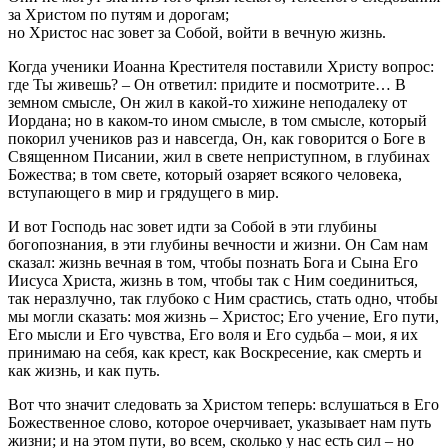
за Христом по путям и дорогам;
но Христос нас зовет за Собой, войти в вечную жизнь.
Когда ученики Иоанна Крестителя поставили Христу вопрос:
где Ты живешь? – Он ответил: придите и посмотрите… В
земном смысле, Он жил в какой-то хижине неподалеку от
Иордана; но в каком-то ином смысле, в том смысле, который
покорил учеников раз и навсегда, Он, как говорится о Боге в
Священном Писании, жил в свете неприступном, в глубинах
Божества; в том свете, который озаряет всякого человека,
вступающего в мир и грядущего в мир.
И вот Господь нас зовет идти за Собой в эти глубины
богопознания, в эти глубины вечности и жизни. Он Сам нам
сказал: жизнь вечная в том, чтобы познать Бога и Сына Его
Иисуса Христа, жизнь в том, чтобы так с Ним соединиться,
так неразлучно, так глубоко с Ним срастись, стать одно, чтобы
мы могли сказать: моя жизнь – Христос; Его учение, Его пути,
Его мысли и Его чувства, Его воля и Его судьба – мои, я их
принимаю на себя, как крест, как Воскресение, как смерть и
как жизнь, и как путь.
Вот что значит следовать за Христом теперь: вслушаться в Его
Божественное слово, которое очерчивает, указывает нам путь
жизни; и на этом пути, во всем, сколько у нас есть сил – но