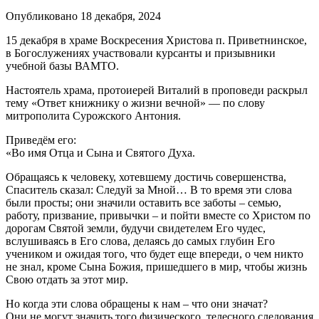
Опубликовано 18 декабря, 2024
15 декабря в храме Воскресения Христова п. Приветнинское,
в Богослужениях участвовали курсанты и призывники
учебной базы ВАМТО.
Настоятель храма, протоиерей Виталий в проповеди раскрыл
тему «Ответ книжнику о жизни вечной» — по слову
митрополита Сурожского Антония.
Приведём его:
«Во имя Отца и Сына и Святого Духа.
Обращаясь к человеку, хотевшему достичь совершенства,
Спаситель сказал: Следуй за Мной… В то время эти слова
были просты; они значили оставить все заботы – семью,
работу, призвание, привычки – и пойти вместе со Христом по
дорогам Святой земли, будучи свидетелем Его чудес,
вслушиваясь в Его слова, делаясь до самых глубин Его
учеником и ожидая того, что будет еще впереди, о чем никто
не знал, кроме Сына Божия, пришедшего в мир, чтобы жизнь
Свою отдать за этот мир.
Но когда эти слова обращены к нам – что они значат?
Они не могут значить того физического, телесного следования