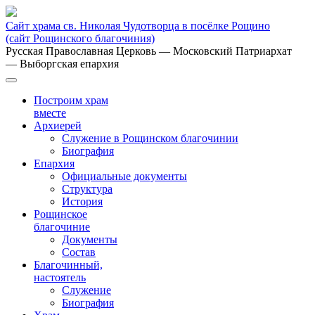
Сайт храма св. Николая Чудотворца в посёлке Рощино
(сайт Рощинского благочиния)
Русская Православная Церковь
— Московский Патриархат
— Выборгская епархия
Построим храм
вместе
Архиерей
Служение в Рощинском благочинии
Биография
Епархия
Официальные документы
Структура
История
Рощинское
благочиние
Документы
Состав
Благочинный,
настоятель
Служение
Биография