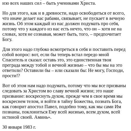
изо всех наших сил – быть учениками Христа.
Но для этого, как и в древности, надо освободиться от всего,
что иначе делает нас рабами, связывает, не пускает в вечную
жизнь. Об этом каждый из нас должен подумать про себя,
потому что у каждого из нас есть нечто, что он – хотя не на
словах, хотя не сознавая, может быть, того, – предпочитает
Богу.
Для этого надо глубоко всмотреться в себя и поставить перед
собой вопрос: вот, если бы теперь встал передо мной
Спаситель и сказал: оставь это, это единственная твоя
преграда между тобой и вечной жизнью – что бы мы на это
ответили? Оставили бы – или сказали бы: Не могу, Господи,
прости!?
Вот об этом нам надо подумать, потому что мы все призваны
следовать за Христом во славу вечной жизни; это наше
призвание: воскреснуть духом, прежде чем в свое время мы
воскреснем телом, и войти в тайну Божества, познать Бога,
как говорит апостол Павел, подобно тому, как мы сами Им
познаны, поклониться Ему всей жизнью, всем духом, всей
истиной своей. Аминь».
30 января 1983 г.