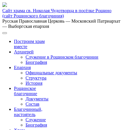
Сайт храма св. Николая Чудотворца в посёлке Рощино
(сайт Рощинского благочиния)
Русская Православная Церковь
— Московский Патриархат
— Выборгская епархия
Построим храм
вместе
Архиерей
Служение в Рощинском благочинии
Биография
Епархия
Официальные документы
Структура
История
Рощинское
благочиние
Документы
Состав
Благочинный,
настоятель
Служение
Биография