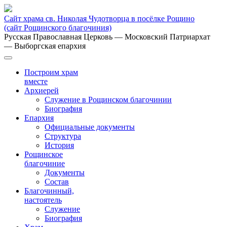
Сайт храма св. Николая Чудотворца в посёлке Рощино
(сайт Рощинского благочиния)
Русская Православная Церковь
— Московский Патриархат
— Выборгская епархия
Построим храм
вместе
Архиерей
Служение в Рощинском благочинии
Биография
Епархия
Официальные документы
Структура
История
Рощинское
благочиние
Документы
Состав
Благочинный,
настоятель
Служение
Биография