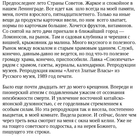
Предпоследнее лето Страны Советов. Жаркое и спокойное в
нашем Ленинграде. Все идет как шло всегда на моей памяти,
меня, почти взрослого, пятнадцатилетнего. Только на иные
вещи да продукты карточки ввели, по ним всего хватает,
нормы по карточкам большие. Хочется фруктов, витаминов.
Со снятой на лето дачи приехали в ближайший город —
Ломоносов, на рынок. Там и садовая клубника и черешня с
вишней, крыжовник да малина. Много вкусного и полезного.
Рынок между вокзалом и старым храмовым зданием. Служб,
конечно, давным-давно не ведется, но под что-то полезное
громаду храма, конечно, приспособили. Лавка «Союзпечать»
рядом с храмом, газеты, журналы, календарики. Репродукции
музеев. Репродукция иконы «Ангел Златые Власы» из
Русского музея, 1989 год печати.
Было еще почти двадцать лет до моего крещения. Впереди и
пионерский атеизм с подавленным ужасом от осознания
неизбежности смерти. И увлечение восточной китайско-
японской духовностью, с ее горделивым стремлением к
особым силам. Но эта репродукция так и висела, постепенно
выцветая, в моей комнате. Видела разное. И сейчас, более чем
через треть века смотрит на меня с окна моей келии. Уже не
на тощего советского подростка, а на иерея Божиего,
пишущего эти строки.