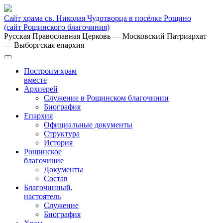
Сайт храма св. Николая Чудотворца в посёлке Рощино
(сайт Рощинского благочиния)
Русская Православная Церковь
— Московский Патриархат
— Выборгская епархия
Построим храм
вместе
Архиерей
Служение в Рощинском благочинии
Биография
Епархия
Официальные документы
Структура
История
Рощинское
благочиние
Документы
Состав
Благочинный,
настоятель
Служение
Биография