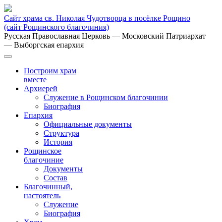
Сайт храма св. Николая Чудотворца в посёлке Рощино
(сайт Рощинского благочиния)
Русская Православная Церковь
— Московский Патриархат
— Выборгская епархия
Построим храм
вместе
Архиерей
Служение в Рощинском благочинии
Биография
Епархия
Официальные документы
Структура
История
Рощинское
благочиние
Документы
Состав
Благочинный,
настоятель
Служение
Биография