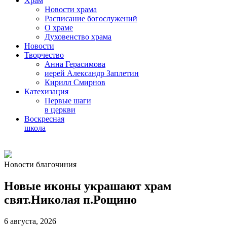
Храм
Новости храма
Расписание богослужений
О храме
Духовенство храма
Новости
Творчество
Анна Герасимова
иерей Александр Заплетин
Кирилл Смирнов
Катехизация
Первые шаги
в церкви
Воскресная
школа
Skip
to
Новости благочиния
content
Новые иконы украшают храм
свят.Николая п.Рощино
6 августа, 2026