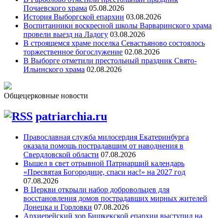
Почаевского храма
05.08.2026
История Выборгской епархии
03.08.2026
Воспитанники воскресной школы Варваринского храма
провели выезд на Ладогу
03.08.2026
В строящемся храме поселка Севастьяново состоялось
торжественное богослужение
02.08.2026
В Выборге отметили престольный праздник Свято-
Ильинского храма
02.08.2026
Общецерковные новости
patriarchia.ru
Православная служба милосердия Екатеринбурга
оказала помощь пострадавшим от наводнения в
Свердловской области
07.08.2026
Вышел в свет отрывной Патриарший календарь
«Пресвятая Богородице, спаси нас!» на 2027 год
07.08.2026
В Церкви открыли набор добровольцев для
восстановления домов пострадавших мирных жителей
Донецка и Горловки
07.08.2026
Архиерейский хор Бишкекской епархии выступил на