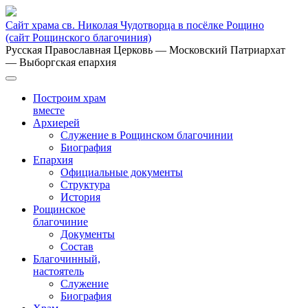
Сайт храма св. Николая Чудотворца в посёлке Рощино
(сайт Рощинского благочиния)
Русская Православная Церковь
— Московский Патриархат
— Выборгская епархия
Построим храм
вместе
Архиерей
Служение в Рощинском благочинии
Биография
Епархия
Официальные документы
Структура
История
Рощинское
благочиние
Документы
Состав
Благочинный,
настоятель
Служение
Биография