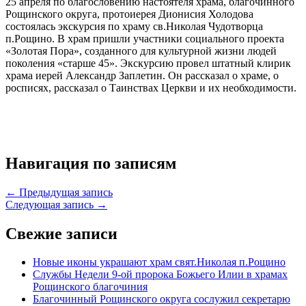
25 апреля по благословению настоятеля храма, благочинного
Рощинского округа, протоиерея Дионисия Холодова
состоялась экскурсия по храму св.Николая Чудотворца
п.Рощино. В храм пришли участники социального проекта
«Золотая Пора», созданного для культурной жизни людей
поколения «старше 45». Экскурсию провел штатный клирик
храма иерей Александр Заплетин. Он рассказал о храме, о
росписях, рассказал о Таинствах Церкви и их необходимости.
Навигация по записям
← Предыдущая запись
Следующая запись →
Свежие записи
Новые иконы украшают храм свят.Николая п.Рощино
Службы Недели 9-ой пророка Божьего Илии в храмах
Рощинского благочиния
Благочинный Рощинского округа сослужил секретарю