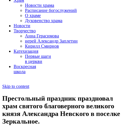
Храм
Новости храма
Расписание богослужений
О храме
Духовенство храма
Новости
Творчество
Анна Герасимова
иерей Александр Заплетин
Кирилл Смирнов
Катехизация
Первые шаги
в церкви
Воскресная
школа
Skip to content
Престольный праздник праздновал
храм святого благоверного великого
князя Александра Невского в поселке
Зеркальное.