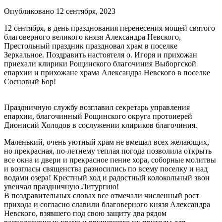
Опубликовано 12 сентября, 2023
12 сентября, в день празднования перенесения мощей святого
благоверного великого князя Александра Невского,
Престольный праздник праздновал храм в поселке
Зеркальное. Поздравить настоятеля о. Игоря и прихожан
приехали клирики Рощинского благочиния Выборгской
епархии и прихожане храма Александра Невского в поселке
Сосновый Бор!
Праздничную службу возглавил секретарь управления
епархии, благочинный Рощинского округа протоиерей
Дионисий Холодов в сослужении клириков благочиния.
Маленький, очень уютный храм не вмещал всех желающих,
но прекрасная, по-летнему теплая погода позволила открыть
все окна и двери и прекрасное пение хора, соборные молитвы
и возгласы священства разносились по всему поселку и над
водами озера! Крестный ход и радостный колокольный звон
увенчал праздничную Литургию!
В поздравительных словах все отмечали численный рост
прихода и согласно славили благоверного князя Александра
Невского, взявшего под свою защиту два рядом