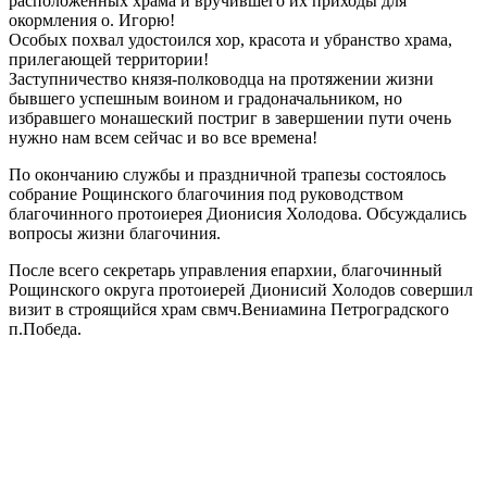
расположенных храма и вручившего их приходы для
окормления о. Игорю!
Особых похвал удостоился хор, красота и убранство храма,
прилегающей территории!
Заступничество князя-полководца на протяжении жизни
бывшего успешным воином и градоначальником, но
избравшего монашеский постриг в завершении пути очень
нужно нам всем сейчас и во все времена!
По окончанию службы и праздничной трапезы состоялось
собрание Рощинского благочиния под руководством
благочинного протоиерея Дионисия Холодова. Обсуждались
вопросы жизни благочиния.
После всего секретарь управления епархии, благочинный
Рощинского округа протоиерей Дионисий Холодов совершил
визит в строящийся храм свмч.Вениамина Петроградского
п.Победа.