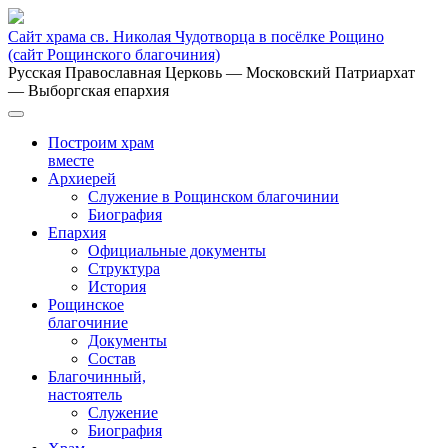
Сайт храма св. Николая Чудотворца в посёлке Рощино
(сайт Рощинского благочиния)
Русская Православная Церковь
— Московский Патриархат
— Выборгская епархия
Построим храм
вместе
Архиерей
Служение в Рощинском благочинии
Биография
Епархия
Официальные документы
Структура
История
Рощинское
благочиние
Документы
Состав
Благочинный,
настоятель
Служение
Биография