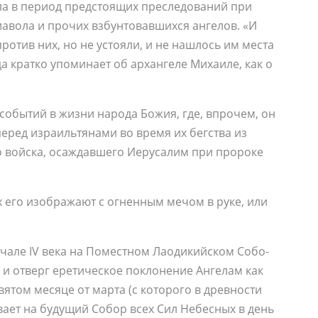
ла в период предстоящих преследований при
иавола и прочих взбунтовавшихся ангелов. «И
ротив них, но не устояли, и не нашлось им места
а кратко упоминает об архангеле Михаиле, как о
событий в жизни народа Божия, где, впрочем, он
еред израильтянами во время их бегства из
 войска, осаждавшего Иерусалим при пророке
х его изображают с огненным мечом в руке, или
­ча­ле IV ве­ка на По­мест­ном Ла­оди­кий­ском Со­бо­
и от­верг ере­ти­че­ское по­кло­не­ние Ан­ге­лам как
я­том ме­ся­це от мар­та (с ко­то­ро­го в древ­но­сти
ы­ва­ет на бу­ду­щий Со­бор всех Сил Небес­ных в день