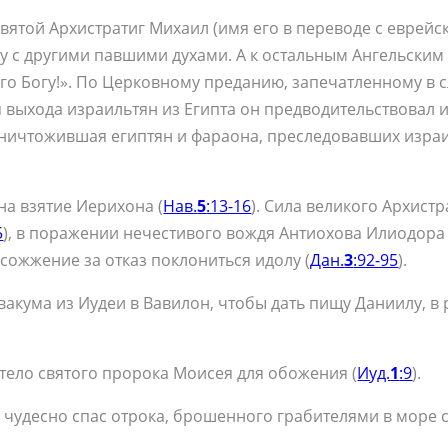
я­той Ар­хи­стра­тиг Ми­ха­ил (имя его в пе­ре­во­де с ев­рей­
цу с дру­ги­ми пав­ши­ми ду­ха­ми. А к осталь­ным Ан­гель­ски
 Бо­гу!». По Цер­ков­но­му пре­да­нию, за­пе­чат­лен­но­му в сл
я вы­хо­да из­ра­иль­тян из Егип­та он пред­во­ди­тель­ство­вал
и­что­жив­шая егип­тян и фа­ра­о­на, пре­сле­до­вав­ших из­ра­и
на взя­тие Иери­хо­на (
Нав.
5
:13-16
). Си­ла ве­ли­ко­го Ар­хи­с
5
), в по­ра­же­нии нече­сти­во­го во­ждя Ан­тиохо­ва Или­о­до­р
о­жже­ние за от­каз по­кло­нить­ся идо­лу (
Дан.
3
:92-95
).
­ва­ку­ма из Иудеи в Ва­ви­лон, чтобы дать пи­щу Да­ни­и­лу, в
те­ло свя­то­го про­ро­ка Мо­и­сея для обо­же­ния (
Иуд.
1
:9
).
 чу­дес­но спас от­ро­ка, бро­шен­но­го гра­би­те­ля­ми в мо­р