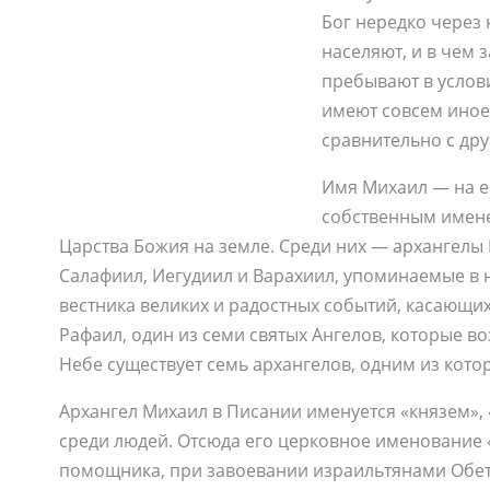
Бог нередко через
населяют, и в чем 
пребывают в услов
имеют совсем иное
сравнительно с др
Имя Михаил — на е
собственным имене
Царства Божия на земле. Среди них — архангелы 
Салафиил, Иегудиил и Варахиил, упоминаемые в 
вестника великих и радостных событий, касающихся 
Рафаил, один из семи святых Ангелов, которые воз
Небе существует семь архангелов, одним из кото
Архангел Михаил в Писании именуется «князем», 
среди людей. Отсюда его церковное именование «а
помощника, при завоевании израильтянами Обето