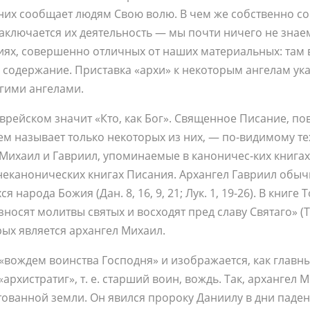
 них сообщает людям Свою волю. В чем же собственно со
заключается их деятельность — мы почти ничего не знаем,
иях, совершенно отличных от наших материальных: там 
 содержание. Приставка «архи» к некоторым ангелам ук
угими ангелами.
врейском значит «Кто, как Бог». Священное Писание, по
м называет только некоторых из них, — по-видимому те
Михаил и Гавриил, упоминаемые в каноничес-ких книгах 
неканонических книгах Писания. Архангел Гавриил обыч
народа Божия (Дан. 8, 16, 9, 21; Лук. 1, 19-26). В книге
носят молитвы святых и восходят пред славу Святаго» (Т
рых является архангел Михаил.
«вождем воинства Господня» и изображается, как главн
рхистратиг», т. е. старший воин, вождь. Так, архангел 
ванной земли. Он явился пророку Даниилу в дни паден