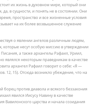
стоит их жизнь в духовном мире, который они
 да, в сущности, и понять не в состоянии. Они
время, пространство и все жизненные условия
азывает на их более возвышенное служение
вествуя о явлении ангелов различным людям,
х, которые несут особую миссию в утверждении
Писания, а также архангелы Рафаил, Уриил,
но являлся некоторым праведникам в качестве
 Товита архангел Рафаил говорит о себе: «Я —
ов. 12, 15). Отсюда возникло убеждение, что на
ый борец против диавола и всякого беззакония
Михаил явился Иисусу Навину в качестве
ия Вавилонского царства и начала созидания