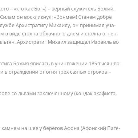
ско­го – «кто как Бог») – вер­ный слу­жи­тель Бо­жий,
м Си­лам он вос­клик­нул: «Вон­мем! Ста­нем доб­ре
уж­бе Ар­хи­стра­ти­гу Ми­ха­и­лу, он при­ни­мал уча­
 им в ви­де стол­па об­лач­но­го днем и стол­па ог­нен­
ль­тян. Ар­хи­стра­тиг Ми­ха­ил за­щи­щал Из­ра­иль во
тра­ти­га Бо­жия яви­лась в уни­что­же­нии 185 ты­сяч во­
а и в ограж­де­нии от ог­ня трех свя­тых от­ро­ков –
 ро­ве со льва­ми за­клю­чен­но­му (кондак ака­фи­ста,
е с кам­нем на шее у бе­ре­гов Афо­на (Афон­ский Па­те­