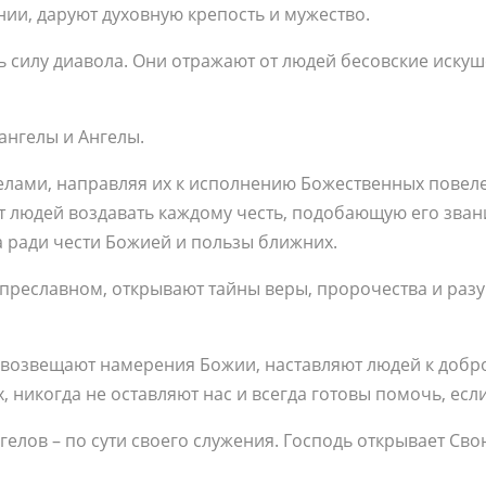
нии, да­ру­ют ду­хов­ную кре­пость и му­же­ство.
си­лу диа­во­ла. Они от­ра­жа­ют от лю­дей бе­сов­ские ис­ку­ш
н­ге­лы и Ан­ге­лы.
е­ла­ми, на­прав­ляя их к ис­пол­не­нию Бо­же­ствен­ных по­ве­
­ют лю­дей воз­да­вать каж­до­му честь, по­до­ба­ю­щую его зва
а ра­ди че­сти Бо­жи­ей и поль­зы ближ­них.
и пре­слав­ном, от­кры­ва­ют тай­ны ве­ры, про­ро­че­ства и ра­з
воз­ве­ща­ют на­ме­ре­ния Бо­жии, на­став­ля­ют лю­дей к доб­р
, ни­ко­гда не остав­ля­ют нас и все­гда го­то­вы по­мочь, ес­л
е­лов – по су­ти сво­е­го слу­же­ния. Гос­подь от­кры­ва­ет С