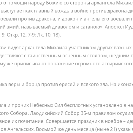
но о помощи народу Божию со стороны архангела Михаи
 выступает как главный вождь в войне против дракона-д
евали против дракона, и дракон и ангелы его воевали п
ий змий, называемый диаволом и сатаною». Апостол Иуд
; Откр. 12, 7-9; Лк. 10, 18).
ви видят архангела Михаила участником других важных 
ождествляют с таинственным огненным столпом, шедшим п
Ему же приписывают поражение огромного ассирийского
ка веры и борца против ересей и всякого зла. На икона
­и­ла и про­чих Небес­ных Сил бес­плот­ных уста­нов­ле­но в на
­го Со­бо­ра. Ла­оди­кий­ский Со­бор 35-м пра­ви­лом осу­дил 
ное их по­чи­та­ние. Со­вер­ша­ет­ся празд­ник в но­яб­ре – де­в
чи­нов Ан­гель­ских. Вось­мой же день ме­ся­ца (ныне 21) ука­з