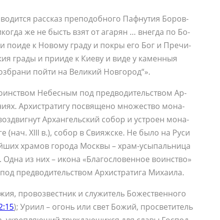
во­дит­ся рас­сказ пре­по­доб­но­го Па­ф­ну­тия Бо­ров­
ни­ко­гда же не бысть взят от ага­рян … вне­гда по Бо­
о­и­де к Но­во­му гра­ду и по­к­ры его Бог и Пре­чи­
кия гра­ды и при­и­де к Ки­е­ву и ви­де у ка­мен­ныя
оз­бра­ни пой­ти на Ве­ли­кий Нов­го­род“».
 Во­ин­ством Небес­ным под пред­во­ди­тель­ством Ар­
ни­ях. Ар­хи­стра­ти­гу по­свя­ще­но мно­же­ство мо­на­
воз­двиг­нут Ар­хан­гель­ский со­бор и устро­ен мо­на­
 (нач. XIII в.), со­бор в Сви­яж­с­ке. Не бы­ло на Ру­си
­ней­ших хра­мов го­ро­да Моск­вы – храм-усы­паль­ни­ца
 Од­на из них – ико­на «Бла­го­сло­вен­ное во­ин­ство»
под пред­во­ди­тель­ством Ар­хи­стра­ти­га Ми­ха­и­ла.
­жия, про­воз­вест­ник и слу­жи­тель Бо­же­ствен­но­го
12:15
); Ури­ил – огонь или свет Бо­жий, про­све­ти­тель