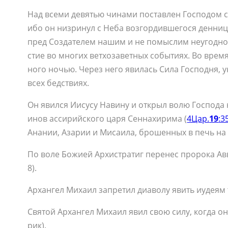
Над все­ми де­вя­тью чи­на­ми по­став­лен Гос­по­дом св
ибо он низ­ри­нул с Неба воз­гор­див­ше­го­ся ден­ни­
пред Со­зда­те­лем на­шим и не по­мыс­лим неугод­но­го
стие во мно­гих вет­хо­за­вет­ных со­бы­ти­ях. Во вре­м
но­го но­чью. Через него яви­лась Си­ла Гос­под­ня, ун
всех бед­стви­ях.
Он явил­ся Иису­су На­ви­ну и от­крыл во­лю Гос­по­да 
и­нов ас­си­рий­ско­го ца­ря Сен­на­хи­ри­ма (
4Цар.
19
:3
Ана­нии, Аза­рии и Ми­са­и­ла, бро­шен­ных в печь на с
По во­ле Бо­жи­ей Ар­хи­стра­тиг пе­ре­нес про­ро­ка Ав
8).
Ар­хан­гел Ми­ха­ил за­пре­тил диа­во­лу явить иуде­ям 
Свя­той Ар­хан­гел Ми­ха­ил явил свою си­лу, ко­гда он
рик).