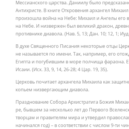
Мессианского царства. Даниилу было предсказа
Антихристе. В книге Откровения архангел Михаил
произошла война на Небе: Михаил и Ангелы его во
на Небе. И низвержен был великий дракон, древн
противнике диавола. (Нав. 5, 13; Дан. 10; 12, 1; Иуд. 9
В духе Священного Писания некоторые отцы Церк
не называется по имени. Так, например, его от
Египта и погубившим в море полчища фараона. 
Исаии. (Исх. 33, 9, 14, 26-28; 4 Цар. 19, 35).
Церковь почитает архангела Михаила как защитни
копьем низвергающим диавола.
Празд­но­ва­ние Со­бо­ра Ар­хи­стра­ти­га Бо­жия Ми­ха
ре, быв­шем за несколь­ко лет до Пер­во­го Все­лен­ско
твор­цам и пра­ви­те­лям ми­ра и утвер­дил пра­во­слав­
на­чи­нал­ся год) – в со­от­вет­ствии с чис­лом 9-ти 