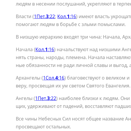
лю­дям в несе­нии по­слу­ша­ний, укреп­ля­ют в тер­пе­
Вла­сти (
1Пет.
3
:22
;
Кол.
1
:16
) име­ют власть укро­щать 
по­мо­га­ют лю­дям в борь­бе с злы­ми по­мыс­ла­ми.
В низ­шую иерар­хию вхо­дят три чи­на: На­ча­ла, Ар­ха
На­ча­ла (
Кол.
1
:16
) на­чаль­ству­ют над низ­ши­ми Ан­г
нять стра­ны, на­ро­ды, пле­ме­на. На­ча­ла на­став­ля
ные обя­зан­но­сти не ра­ди лич­ной сла­вы и вы­год, 
Ар­хан­ге­лы (
1Сол.
4
:16
) бла­го­вест­ву­ют о ве­ли­ком 
ве­ру, про­све­щая их ум све­том Свя­то­го Еван­ге­лия.
Ан­ге­лы (
1Пет.
3
:22
) наи­бо­лее близ­ки к лю­дям. Они 
щих, удер­жи­ва­ют от па­де­ний, вос­став­ля­ют пад­ших
Все чи­ны Небес­ных Сил но­сят об­щее на­зва­ние Ан­г
про­све­ща­ют осталь­ных.