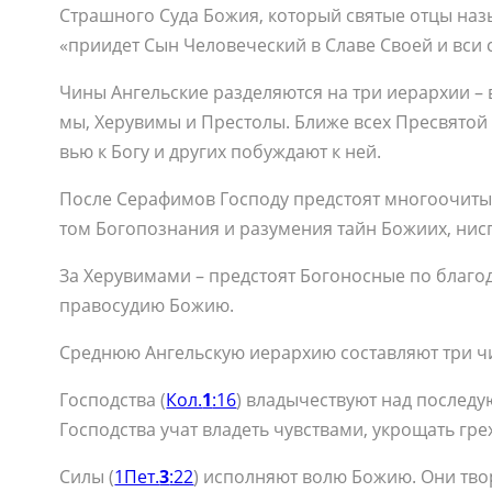
Страш­но­го Су­да Бо­жия, ко­то­рый свя­тые от­цы на­
«при­и­дет Сын Че­ло­ве­че­ский в Сла­ве Сво­ей и вси 
Чи­ны Ан­гель­ские раз­де­ля­ют­ся на три иерар­хии 
мы, Хе­ру­ви­мы и Пре­сто­лы. Бли­же всех Пре­свя­той 
вью к Бо­гу и дру­гих по­буж­да­ют к ней.
По­сле Се­ра­фи­мов Гос­по­ду пред­сто­ят мно­го­очи­ты
том Бо­го­по­зна­ния и ра­зу­ме­ния тайн Бо­жи­их, нис­
За Хе­ру­ви­ма­ми – пред­сто­ят Бо­го­нос­ные по бла­го
пра­во­су­дию Бо­жию.
Сред­нюю Ан­гель­скую иерар­хию со­став­ля­ют три чи­
Гос­под­ства (
Кол.
1
:16
) вла­ды­че­ству­ют над по­сле­д
Гос­под­ства учат вла­деть чув­ства­ми, укро­щать гре­
Си­лы (
1Пет.
3
:22
) ис­пол­ня­ют во­лю Бо­жию. Они тво­р