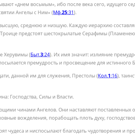
зы­ва­ют «днем вось­мым», ибо по­сле ве­ка се­го, иду­ще­го се
свя­тии Ан­ге­лы с Ним» (
Мф.
25
:31
).
– выс­шую, сред­нюю и низ­шую. Каж­дую иерар­хию со­став­ля­
Тро­и­це пред­сто­ят ше­сто­кры­ла­тые Се­ра­фи­мы (Пла­ме­не­ю
е Хе­ру­ви­мы (
Быт.
3
:24
). Их имя зна­чит: из­ли­я­ние пре­муд­
по­сы­ла­ет­ся пре­муд­рость и про­све­ще­ние для ис­тин­но­го Б
­да­ти, дан­ной им для слу­же­ния, Пре­сто­лы (
Кол.
1
:16
), та­ин
на: Гос­под­ства, Си­лы и Вла­сти.
у­ю­щи­ми чи­на­ми Ан­ге­лов. Они на­став­ля­ют по­став­лен­ных 
хов­ные во­жде­ле­ния, по­ра­бо­щать плоть ду­ху, гос­под­ство­
ят чу­де­са и нис­по­сы­ла­ют бла­го­дать чу­до­тво­ре­ния и про