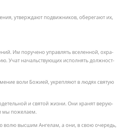
е­ния, утвер­жда­ют по­движ­ни­ков, обе­ре­га­ют их,
ле­ний. Им по­ру­че­но управ­лять все­лен­ной, охра­
­нию. Учат на­чаль­ству­ю­щих ис­пол­нять долж­ност­
у­ме­ние во­ли Бо­жи­ей, укреп­ля­ют в лю­дях свя­тую
о­де­тель­ной и свя­той жиз­ни. Они хра­нят ве­ру­ю­
и мы по­же­ла­ем.
вою во­лю выс­шим Ан­ге­лам, а они, в свою оче­редь,