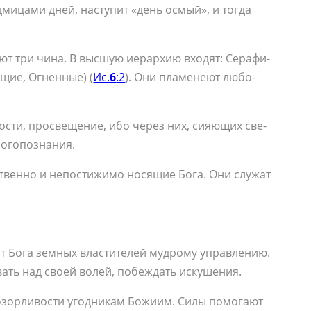
д­ми­ца­ми дней, на­сту­пит «день осмый», и то­гда
ют три чи­на. В выс­шую иерар­хию вхо­дят: Се­ра­фи­
­щие, Ог­нен­ные) (
Ис.
6
:2
). Они пла­ме­не­ют лю­бо­
ро­сти, про­све­ще­ние, ибо через них, си­я­ю­щих све­
о­го­по­зна­ния.
­ствен­но и непо­сти­жи­мо но­ся­щие Бо­га. Они слу­жат
от Бо­га зем­ных вла­сти­те­лей муд­ро­му управ­ле­нию.
вать над сво­ей во­лей, по­беж­дать ис­ку­ше­ния.
­зор­ли­во­сти угод­ни­кам Бо­жи­им. Си­лы по­мо­га­ют