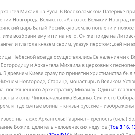
­хан­гел Ми­ха­ил на Ру­си. В Во­ло­ко­лам­ском Па­те­ри­ке при­
­се­нии Нов­го­ро­да Ве­ли­ко­го: «А яко же Ве­ли­кий Нов­град 
н­ский царь Ба­тый Ро­сий­скую зем­лю по­пле­ни и по­жже и п
­га, иже воз­бра­ни ему ит­ти на него. Он же по­и­де на Ли­тов­с
ан­гел и гла­го­ла кня­зем сво­им, ука­зуя пер­стом: „сей ми в
а­ри­цы Небес­ной все­гда осу­ществ­ля­лись Ее яв­ле­ни­я­ми с
Бо­го­ро­ди­цу и Ар­хан­ге­ла Ми­ха­и­ла в цер­ков­ных пес­но­пе­
. В древ­нем Ки­е­ве сра­зу по при­ня­тии хри­сти­ан­ства был 
иж­нем Нов­го­ро­де, Ста­ри­це, мо­на­стырь в Ве­ли­ком Устю­ге
ла, по­свя­щен­но­го Ар­хи­стра­ти­гу Ми­ха­и­лу. Один из глав
рас­ны ико­ны Чи­но­на­чаль­ни­ка Выш­них Сил и его Со­бо­ра.
Крем­ля, где свя­тые во­и­ны – кня­зья рус­ские – изо­бра­же­ны 
з­вест­ны так­же Ар­хан­ге­лы: Гав­ри­ил – кре­пость (си­ла) Бо
­ва­ние Бо­жие, це­ли­тель че­ло­ве­че­ских неду­гов (
Тов.
3
:16, 