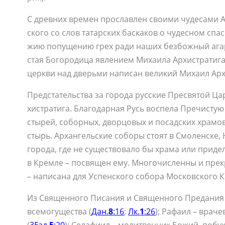
С древ­них вре­мен про­слав­лен сво­и­ми чу­де­са­ми Ар
ско­го со слов та­тар­ских бас­ка­ков о чу­дес­ном спа
жию по­пуще­нию грех ра­ди на­ших без­бож­ный ага­ря
стая Бо­го­ро­ди­ца яв­ле­ни­ем Ми­ха­и­ла Ар­хи­стра­ти
церк­ви над дверь­ми на­пи­сан ве­ли­кий Ми­ха­ил Ар­х
Пред­ста­тель­ства за го­ро­да рус­ские Пре­свя­той Ц
хи­стра­ти­га. Бла­го­дар­ная Русь вос­пе­ла Пре­чи­стую 
сты­рей, со­бор­ных, двор­цо­вых и по­сад­ских хра­мов
стырь. Ар­хан­гель­ские со­бо­ры сто­ят в Смо­лен­ске, Н
го­ро­да, где не су­ще­ство­ва­ло бы хра­ма или при­де­
в Крем­ле – по­свя­щен ему. Мно­го­чис­лен­ны и пре­к
– на­пи­са­на для Успен­ско­го со­бо­ра Мос­ков­ско­го 
Из Свя­щен­но­го Пи­са­ния и Свя­щен­но­го Пре­да­ния и
все­мо­гу­ще­ства (
Дан.
8
:16
;
Лк.
1
:26
); Ра­фа­ил – вра­че