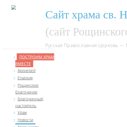
Сайт храма св. 
(сайт Рощинског
Русская Православная Церковь
— 
ПОСТРОИМ ХРАМ
ВМЕСТЕ
Архиерей
Епархия
Рощинское
благочиние
Благочинный,
настоятель
Храм
Новости