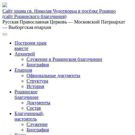
Сайт храма св. Николая Чудотворца в посёлке Рощино
(сайт Рощинского благочиния)
Русская Православная Церковь
— Московский Патриархат
— Выборгская епархия
Построим храм
вместе
Архиерей
Служение в Рощинском благочинии
Биография
Епархия
Официальные документы
Структура
История
Рощинское
благочиние
Документы
Состав
Благочинный,
настоятель
Служение
Биография