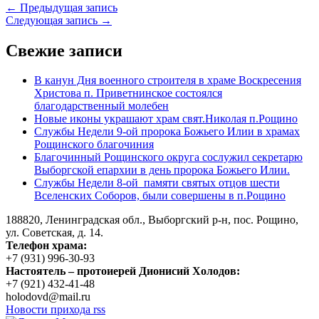
← Предыдущая запись
Следующая запись →
Свежие записи
В канун Дня военного строителя в храме Воскресения
Христова п. Приветнинское состоялся
благодарственный молебен
Новые иконы украшают храм свят.Николая п.Рощино
Службы Недели 9-ой пророка Божьего Илии в храмах
Рощинского благочиния
Благочинный Рощинского округа сослужил секретарю
Выборгской епархии в день пророка Божьего Илии.
Службы Недели 8-ой памяти святых отцов шести
Вселенских Соборов, были совершены в п.Рощино
188820, Ленинградская обл., Выборгский
р-н,
пос. Рощино,
ул. Советская, д. 14.
Телефон храма:
+7 (931) 996-30-93
Настоятель – протоиерей Дионисий Холодов:
+7 (921) 432-41-48
holodovd@mail.ru
Новости прихода rss