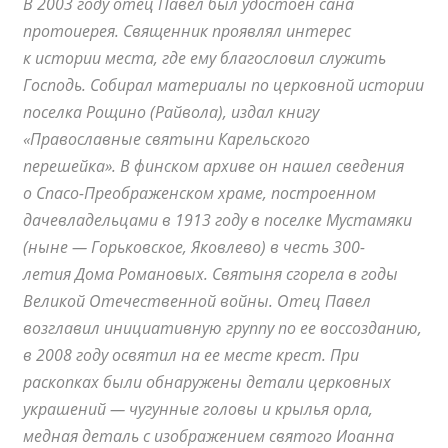
В 2003 году отец Павел был удостоен сана
протоиерея. Священник проявлял интерес
к истории места, где ему благословил служить
Господь. Собирал материалы по церковной истории
поселка Рощино (Райвола), издал книгу
«Православные святыни Карельского
перешейка».
В финском архиве он нашел сведения
о Спасо-Преображенском храме, построенном
дачевладельцами в 1913 году в поселке Мустамяки
(ныне — Горьковское, Яковлево) в честь 300-
летия Дома Романовых. Святыня сгорела в годы
Великой Отечественной войны. Отец Павел
возглавил инициативную группу по ее воссозданию,
в 2008 году освятил на ее месте крест. При
раскопках были обнаружены детали церковных
украшений — чугунные головы и крылья орла,
медная деталь с изображением святого Иоанна