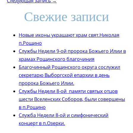
Следующая запись →
Свежие записи
Новые иконы украшают храм свят.Николая
п.Рощино
Службы Недели 9-ой пророка Божьего Илии в
храмах Рощинского благочиния
Благочинный Рощинского округа сослужил
секретарю Выборгской епархии в день
пророка Божьего Илии.
Службы Недели 8-ой памяти святых отцов
шести Вселенских Соборов, были совершены
в п.Рощино
Служба Недели 8-ой и симфонический
концерт в п.Озерки.