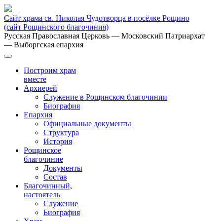
Сайт храма св. Николая Чудотворца в посёлке Рощино
(сайт Рощинского благочиния)
Русская Православная Церковь
— Московский Патриархат
— Выборгская епархия
Построим храм
вместе
Архиерей
Служение в Рощинском благочинии
Биография
Епархия
Официальные документы
Структура
История
Рощинское
благочиние
Документы
Состав
Благочинный,
настоятель
Служение
Биография