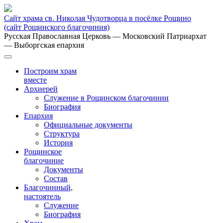
Сайт храма св. Николая Чудотворца в посёлке Рощино
(сайт Рощинского благочиния)
Русская Православная Церковь
— Московский Патриархат
— Выборгская епархия
Построим храм
вместе
Архиерей
Служение в Рощинском благочинии
Биография
Епархия
Официальные документы
Структура
История
Рощинское
благочиние
Документы
Состав
Благочинный,
настоятель
Служение
Биография