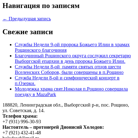
Навигация по записям
← Предыдущая запись
Свежие записи
Службы Недели 9-ой пророка Божьего Илии в храмах
Рощинского благочиния
Благочинный Рощинского округа сослужил секретарю
Выборгской епархии в день пророка Божьего Илии.
Службы Недели 8-ой памяти святых отцов шести
Вселенских Соборов, были совершены в п.Рощино
Служба Недели 8-ой и симфонический концерт в
п.Озерки.
Молодежка храма свят.Николая п.Рощино совершила
поездку в MazaPark
188820, Ленинградская обл., Выборгский
р-н,
пос. Рощино,
ул. Советская, д. 14.
Телефон храма:
+7 (931) 996-30-93
Настоятель – протоиерей Дионисий Холодов:
+7 (921) 432-41-48