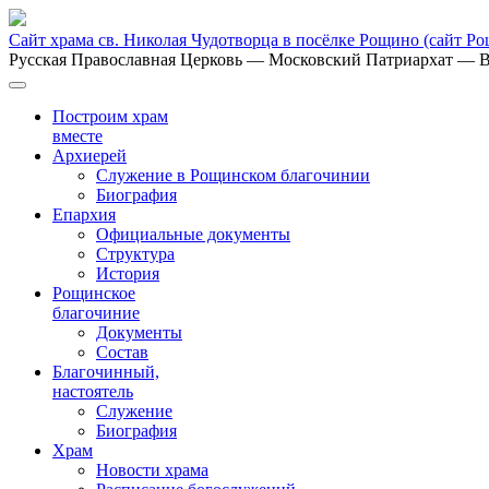
Сайт храма св. Николая Чудотворца в посёлке Рощино
(сайт Р
Русская Православная Церковь
— Московский Патриархат
— В
Построим храм
вместе
Архиерей
Служение в Рощинском благочинии
Биография
Епархия
Официальные документы
Структура
История
Рощинское
благочиние
Документы
Состав
Благочинный,
настоятель
Служение
Биография
Храм
Новости храма