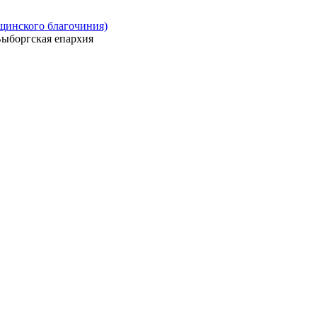
ощинского благочиния)
ыборгская епархия