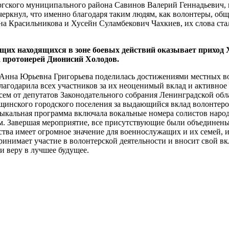
ргского муниципального района Савинов Валерий Геннадьевич, 
черкнул, что именно благодаря таким людям, как волонтеры, общ
а Красильникова и Хусейн Суламбекович Чахкиев, их слова стал
ащих находящихся в зоне боевых действий оказывает приход
 протоиерей Дионисий Холодов.
на Юрьевна Григорьева поделилась достижениями местных волон
годарила всех участников за их неоценимый вклад и активное 
исем от депутатов Законодательного собрания Ленинградской об
инского городского поселения за выдающийся вклад волонтеров
ыкальная программа включала вокальные номера солистов народн
. Завершая мероприятие, все присутствующие были объединены ч
ства имеет огромное значение для военнослужащих и их семей, 
инимает участие в волонтерской деятельности и вносит свой вк
и веру в лучшее будущее.