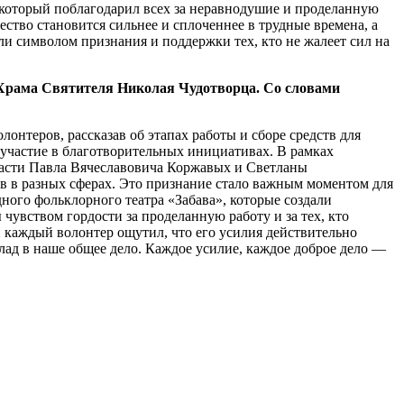
который поблагодарил всех за неравнодушие и проделанную
ество становится сильнее и сплоченнее в трудные времена, а
и символом признания и поддержки тех, кто не жалеет сил на
 Храма Святителя Николая Чудотворца. Со словами
теров, рассказав об этапах работы и сборе средств для
участие в благотворительных инициативах. В рамках
ласти Павла Вячеславовича Коржавых и Светланы
 в разных сферах. Это признание стало важным моментом для
ого фольклорного театра «Забава», которые создали
увством гордости за проделанную работу и за тех, кто
и каждый волонтер ощутил, что его усилия действительно
лад в наше общее дело. Каждое усилие, каждое доброе дело —