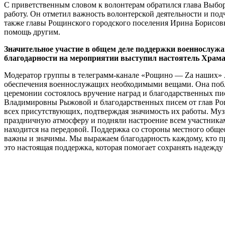
С приветственным словом к волонтерам обратился глава Выбо
работу. Он отметил важность волонтерской деятельности и под
также главы Рощинского городского поселения Ирина Борисовн
помощь другим.
Значительное участие в общем деле поддержки военнослуж
благодарности на мероприятии выступил настоятель Храма
Модератор группы в телеграмм-канале «Рощино — Za наших» Ан
обеспечения военнослужащих необходимыми вещами. Она побла
церемонии состоялось вручение наград и благодарственных п
Владимировны Рыжовой и благодарственных писем от глав Рощ
всех присутствующих, подтверждая значимость их работы. Муз
праздничную атмосферу и подняли настроение всем участникам
находится на передовой. Поддержка со стороны местного обще
важны и значимы. Мы выражаем благодарность каждому, кто пр
это настоящая поддержка, которая помогает сохранять надежду 