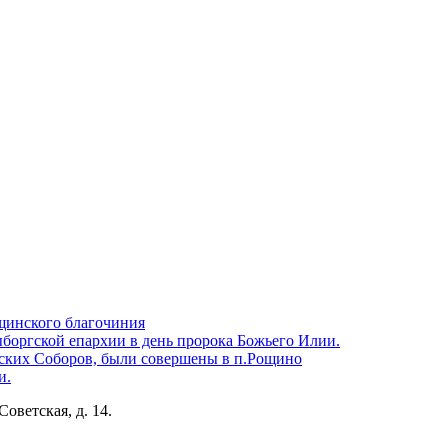
щинского благочиния
боргской епархии в день пророка Божьего Илии.
ских Соборов, были совершены в п.Рощино
и.
Советская, д. 14.