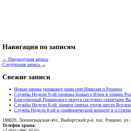
Навигация по записям
← Предыдущая запись
Следующая запись →
Свежие записи
Новые иконы украшают храм свят.Николая п.Рощино
Службы Недели 9-ой пророка Божьего Илии в храмах Ро
Благочинный Рощинского округа сослужил секретарю Вы
Службы Недели 8-ой памяти святых отцов шести Вселен
Служба Недели 8-ой и симфонический концерт в п.Озерк
188820, Ленинградская обл., Выборгский
р-н,
пос. Рощино, ул. 
Телефон храма:
+7 (931) 996-30-93