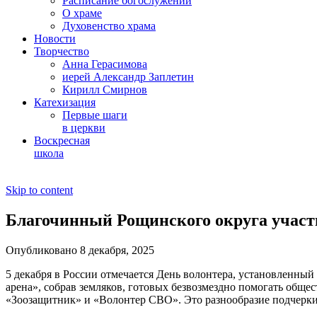
Расписание богослужений
О храме
Духовенство храма
Новости
Творчество
Анна Герасимова
иерей Александр Заплетин
Кирилл Смирнов
Катехизация
Первые шаги
в церкви
Воскресная
школа
Skip to content
Благочинный Рощинского округа участ
Опубликовано 8 декабря, 2025
5 декабря в России отмечается День волонтера, установленны
арена», собрав земляков, готовых безвозмездно помогать обще
«Зоозащитник» и «Волонтер СВО». Это разнообразие подчеркив