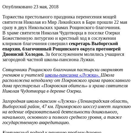
Опубликовано 23 мая, 2018
Торжества престольного праздника перенесения мощей
святителя Николая из Мир Ликийских в Бари прошли 22 мая
сразу в двух Никольских храмах Рощинского благочиния.
В храме святителя Николая Чудотворца в поселке Озерки
Божественную литургию и крестный ход в сослужении
клириков благочиния совершил
секретарь Выборгской
епархии, благочинный Рощинского округа протоиерей
Дионисий Холодов.
За богослужением молились учащиеся
загородной частной школы-пансиона Лужки.
Священники Рощинского благочиния пастырски окормляют
учеников и учителей
школы-пансиона «Лужки».
Школа
расположена неподалеку от Покровского храма православного
дома престарелых «Покровская обитель» и храма святителя
Николая Чудотворца в деревне Озерки.​
Загородная школа-пансион «Лужки» (Ленинградская область,
Выборгский район, 47 км. Приморского шоссе) имеет лицензию
на ведение образовательной деятельности дошкольного,
начального, основного и полного среднего уровня, а также
государственную аккредитацию.
Комплексный подход к решению проблем духовно-