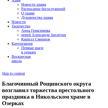
Храм
Новости храма
Расписание богослужений
О храме
Духовенство храма
Новости
Творчество
Анна Герасимова
иерей Александр Заплетин
Кирилл Смирнов
Катехизация
Первые шаги
в церкви
Воскресная
школа
Skip to content
Благочинный Рощинского округа
возглавил торжества престольного
праздника в Никольском храме в
Озерках