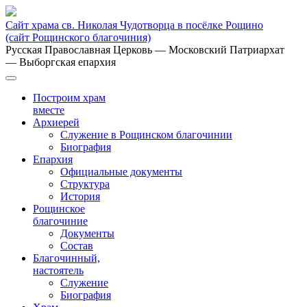
Сайт храма св. Николая Чудотворца в посёлке Рощино
(сайт Рощинского благочиния)
Русская Православная Церковь
— Московский Патриархат
— Выборгская епархия
Построим храм
вместе
Архиерей
Служение в Рощинском благочинии
Биография
Епархия
Официальные документы
Структура
История
Рощинское
благочиние
Документы
Состав
Благочинный,
настоятель
Служение
Биография