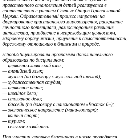
нравственного становления детей реализуется в
соответствии с учением Святых Отцов Православной
Церкви. Образовательный процесс направлен на
формирование христианского мировоззрения, раскрытие
личностного потенциала, разностороннее развитие
интеллекта, приобщение к непреходящим ценностям,
здоровому образу жизни, приучение к самостоятельности,
бережному отношению к ближним и природе.
school2Лицензированы программы дополнительного
образования по дисциплинам:
— церковно-славянский язык;
— английский язык;
— музыка (по договору с музыкальной школой);
— художественная студия;
— церковное пение;
— швейное дело;
— столярное дело;
— бассейн (по договору с пансионатом «Восток-6»);
— экологическое направление (мини-зоопарк);
— конный спорт;
— туризм;
— сельское хозяйство.
При участии клириков благочиния в школе проводятся