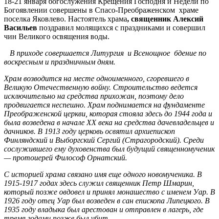
18-21 января богослужения Крещения Господня и Недели по
Богоявлении
совершены в Спасо-Преображенском храме
поселка Яковлево. Настоятель храма
, священник Алексий
Васильев
поздравил молящихся с праздниками и совершил
чин Великого освящения воды.
В приходе совершается Литургия и Всенощное бдение по
воскресным и праздничным дням.
Храм возводится на месте одноименного, сгоревшего в
Великую Отечественную войну. Строительство ведется
исключительно на средства прихожан, поэтому дело
продвигается неспешно. Храм поднимается на фундаменте
Преображенской церкви, которая стояла здесь до 1944 года и
была возведена в начале XX века на средства дачевладельцев и
дачников. В 1913 году церковь освятил архиепископ
Финляндский и Выборгский Сергий (Страгородский). Среди
сослужившего ему духовенства был будущий священномученик
— протоиерей Философ Орнатский.
С историей храма связано имя еще одного новомученика. В
1915-1917 годах здесь служил священник Петр Шмарин,
который позже овдовел и принял монашество с именем Уар. В
1926 году отец Уар был возведен в сан епископа Липецкого. В
1935 году владыка был арестован и отправлен в лагерь, где
тремя годами позже был убит.