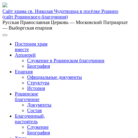
Сайт храма св. Николая Чудотворца в посёлке Рощино
(сайт Рощинского благочиния)
Русская Православная Церковь
— Московский Патриархат
— Выборгская епархия
Построим храм
вместе
Архиерей
Служение в Рощинском благочинии
Биография
Епархия
Официальные документы
Структура
История
Рощинское
благочиние
Документы
Состав
Благочинный,
настоятель
Служение
Биография