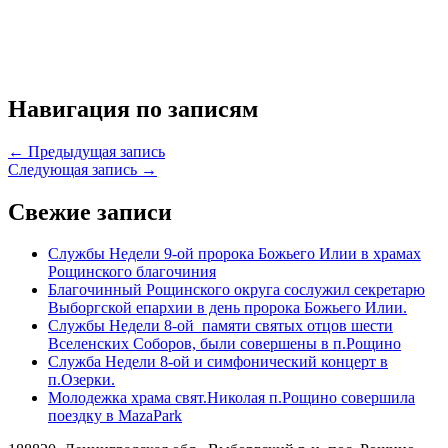
Навигация по записям
← Предыдущая запись
Следующая запись →
Свежие записи
Службы Недели 9-ой пророка Божьего Илии в храмах
Рощинского благочиния
Благочинный Рощинского округа сослужил секретарю
Выборгской епархии в день пророка Божьего Илии.
Службы Недели 8-ой памяти святых отцов шести
Вселенских Соборов, были совершены в п.Рощино
Служба Недели 8-ой и симфонический концерт в
п.Озерки.
Молодежка храма свят.Николая п.Рощино совершила
поездку в MazaPark