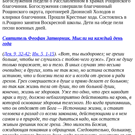
Богослужения Недели о Расслабленном в храмах Рощинского
благочиния. Богослужения совершили благочинный
Рощинского округа, протоиерей Дионисий Холодов и
клирики благочиния. Прошли Крестные хода. Состоялись в
п.Рощино занятия Воскресной школы. Дети на обеде пели
песни военных дней.
Святитель Феофан Затворник. Мысли на каждый день
года
(
Дея. 9, 32-42
;
Ин. 5, 1-15
). «Вот, ты выздоровел; не греши
больше, чтобы не случилось с тобою чего хуже». Грех не душу
только поражает, но и тело. В иных случаях это весьма
очевидно; в других, хоть не так ясно, но истина остается
истиною, что и болезни тела все и всегда от грехов и ради
грехов. Грех совершается в душе и прямо делает ее больною;
но так как жизнь тела от души, то от больной души,
конечно, жизнь не здоровая. Уже то одно, что грех наводит
мрак и тугу, должно неблагоприятно действовать на кровь, в
которой основание здоровья телесного. Но когда припомнишь,
что он отделяет от Бога — Источника жизни, и ставит
человека в разлад со всеми законами, действующими и в нем
самом и в природе, то еще дивиться надо, как остается
живым грешник после греха. Это милость Божия,
ожидающая покаяния и обращения. Следовательно, большому,