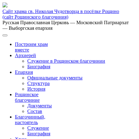
Сайт храма св. Николая Чудотворца в посёлке Рощино
(сайт Рощинского благочиния)
Русская Православная Церковь
— Московский Патриархат
— Выборгская епархия
Построим храм
вместе
Архиерей
Служение в Рощинском благочинии
Биография
Епархия
Официальные документы
Структура
История
Рощинское
благочиние
Документы
Состав
Благочинный,
настоятель
Служение
Биография