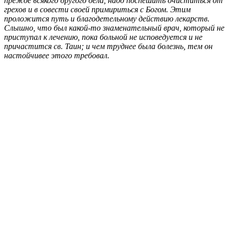
прежде всякого другого дела, надо поспешить очиститься от
грехов и в совести своей примириться с Богом. Этим
проложится путь и благодетельному действию лекарств.
Слышно, что был какой-то знаменательный врач, который не
приступал к лечению, пока больной не исповедуется и не
причастится св. Таин; и чем труднее была болезнь, тем он
настойчивее этого требовал.