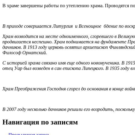
В храме з
авершены работы по утеплению храма. Проводятся по
В приходе совершается Литургия и Всенощное бдение по воск
Храм возводится на месте одноименного, сгоревшего в Велик
продвигается неспешно. Храм поднимается на фундаменте Преоб
дачников. В 1913 году церковь освятил архиепископ Финляндс
Философ Орнатский.
С историей храма связано имя еще одного новомученика. В 191
отец Уар был возведен в сан епископа Липецкого. В 1935 году 
Храм Преображения Господня сгорел до основания в конце войн
В 2007 году несколько дачников решили его возродить, посколь
Навигация по записям
← Предыдущая запись