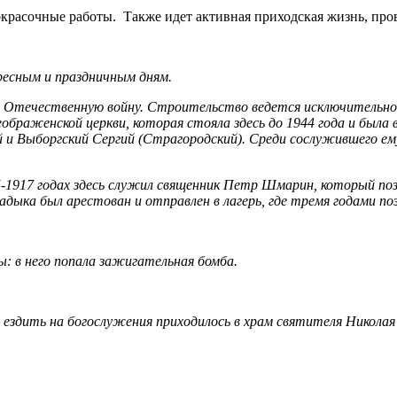
красочные работы. Также идет активная приходская жизнь, пров
ресным и праздничным дням.
ую Отечественную войну. Строительство ведется исключительно
раженской церкви, которая стояла здесь до 1944 года и была во
кий и Выборгский Сергий (Страгородский). Среди сослужившего 
5-1917 годах здесь служил священник Петр Шмарин, который поз
владыка был арестован и отправлен в лагерь, где тремя годами п
ы: в него попала зажигательная бомба.
ку ездить на богослужения приходилось в храм святителя Николая