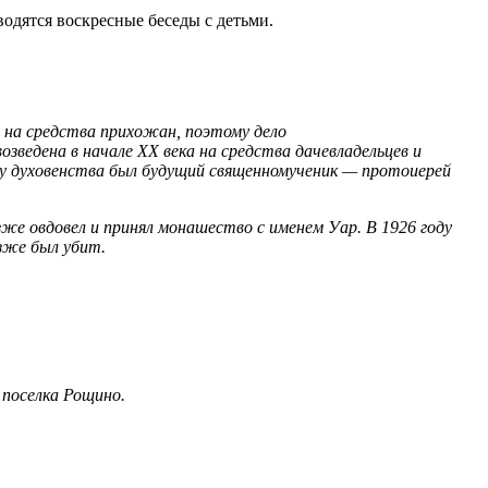
одятся воскресные беседы с детьми.
 на средства прихожан, поэтому дело
зведена в начале XX века на средства дачевладельцев и
ему духовенства был будущий священномученик — протоиерей
же овдовел и принял монашество с именем Уар. В 1926 году
озже был убит.
 поселка Рощино.