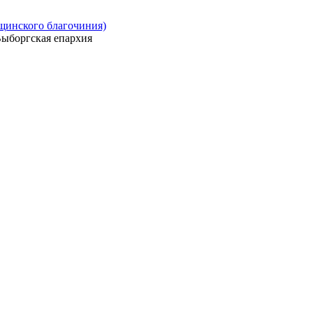
ощинского благочиния)
ыборгская епархия