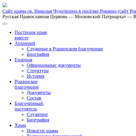
Сайт храма св. Николая Чудотворца в посёлке Рощино
(сайт Р
Русская Православная Церковь
— Московский Патриархат
— В
Построим храм
вместе
Архиерей
Служение в Рощинском благочинии
Биография
Епархия
Официальные документы
Структура
История
Рощинское
благочиние
Документы
Состав
Благочинный,
настоятель
Служение
Биография
Храм
Новости храма