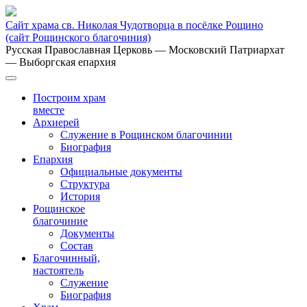
Сайт храма св. Николая Чудотворца в посёлке Рощино
(сайт Рощинского благочиния)
Русская Православная Церковь
— Московский Патриархат
— Выборгская епархия
Построим храм
вместе
Архиерей
Служение в Рощинском благочинии
Биография
Епархия
Официальные документы
Структура
История
Рощинское
благочиние
Документы
Состав
Благочинный,
настоятель
Служение
Биография