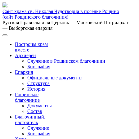
Сайт храма св. Николая Чудотворца в посёлке Рощино
(сайт Рощинского благочиния)
Русская Православная Церковь
— Московский Патриархат
— Выборгская епархия
Построим храм
вместе
Архиерей
Служение в Рощинском благочинии
Биография
Епархия
Официальные документы
Структура
История
Рощинское
благочиние
Документы
Состав
Благочинный,
настоятель
Служение
Биография