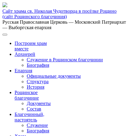
Сайт храма св. Николая Чудотворца в посёлке Рощино
(сайт Рощинского благочиния)
Русская Православная Церковь
— Московский Патриархат
— Выборгская епархия
Построим храм
вместе
Архиерей
Служение в Рощинском благочинии
Биография
Епархия
Официальные документы
Структура
История
Рощинское
благочиние
Документы
Состав
Благочинный,
настоятель
Служение
Биография