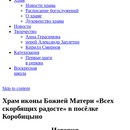
Храм
Новости храма
Расписание богослужений
О храме
Духовенство храма
Новости
Творчество
Анна Герасимова
иерей Александр Заплетин
Кирилл Смирнов
Катехизация
Первые шаги
в церкви
Воскресная
школа
Skip to content
Храм иконы Божией Матери «Всех
скорбящих радосте» в посёлке
Коробицыно
История