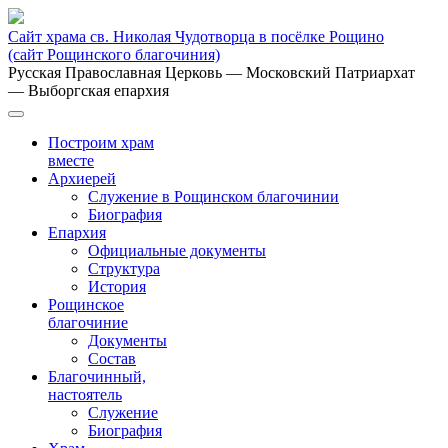
Сайт храма св. Николая Чудотворца в посёлке Рощино
(сайт Рощинского благочиния)
Русская Православная Церковь
— Московский Патриархат
— Выборгская епархия
Построим храм
вместе
Архиерей
Служение в Рощинском благочинии
Биография
Епархия
Официальные документы
Структура
История
Рощинское
благочиние
Документы
Состав
Благочинный,
настоятель
Служение
Биография