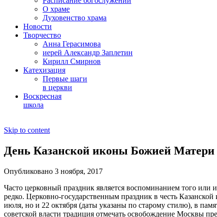
Расписание богослужений
О храме
Духовенство храма
Новости
Творчество
Анна Герасимова
иерей Александр Заплетин
Кирилл Смирнов
Катехизация
Первые шаги
в церкви
Воскресная
школа
Skip to content
День Казанской иконы Божией Матери 
Опубликовано 3 ноября, 2017
Часто церковный праздник является воспоминанием того или и
редко. Церковно-государственным праздник в честь Казанской 
июля, но и 22 октября (даты указаны по старому стилю), в пам
советской власти традиция отмечать освобождение Москвы пре