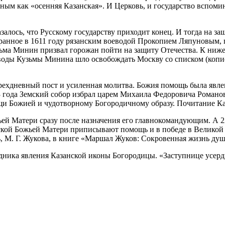
ным как «осенняя Казанская». И Церковь, и государство вспоми
алось, что Русскому государству приходит конец. И тогда на защ
ранное в 1611 году рязанским воеводой Прокопием Ляпуновым, 
ьма Минин призвал горожан пойти на защиту Отечества. К ниже
воды Кузьмы Минина шло освобождать Москву со списком (копие
дневный пост и усиленная молитва. Божия помощь была явлена,
 года Земский собор избрал царем Михаила Федоровича Романо
щи Божией и чудотворному Богородичному образу. Почитание К
ьей Матери сразу после назначения его главнокомандующим. А 2
ской Божьей Матери приписывают помощь и в победе в Великой 
ь, М. Г. Жукова, в книге «Маршал Жуков: Сокровенная жизнь душ
дника явления Казанской иконы Богородицы. «Заступнице усерд