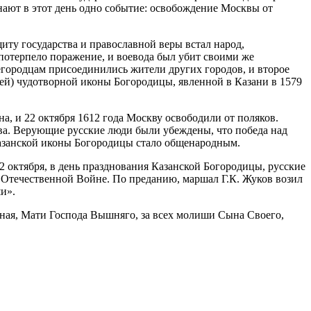
нают в этот день одно событие: освобождение Москвы от
иту государства и православной веры встал народ,
потерпело поражение, и воевода был убит своими же
городцам присоединились жители других городов, и второе
й) чудотворной иконы Богородицы, явленной в Казани в 1579
 и 22 октября 1612 года Москву освободили от поляков.
ва. Верующие русские люди были убеждены, что победа над
азанской иконы Богородицы стало общенародным.
2 октября, в день празднования Казанской Богородицы, русские
Отечественной Войне. По преданию, маршал Г.К. Жуков возил
и».
ная, Мати Господа Вышняго, за всех молиши Сына Своего,