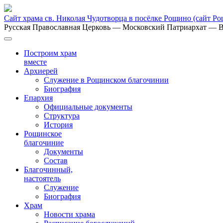
Сайт храма св. Николая Чудотворца в посёлке Рощино
(сайт Р
Русская Православная Церковь
— Московский Патриархат
— В
Построим храм
вместе
Архиерей
Служение в Рощинском благочинии
Биография
Епархия
Официальные документы
Структура
История
Рощинское
благочиние
Документы
Состав
Благочинный,
настоятель
Служение
Биография
Храм
Новости храма