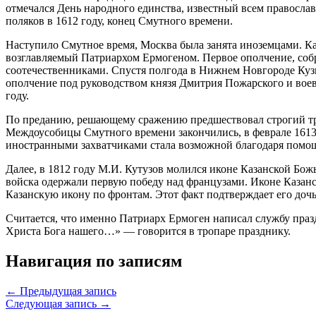
отмечался День народного единства, известный всем православ
поляков в 1612 году, конец Смутного времени.
Наступило Смутное время, Москва была занята иноземцами. Каз
возглавляемый Патриархом Ермогеном. Первое ополчение, соб
соотечественниками. Спустя полгода в Нижнем Новгороде Куз
ополчение под руководством князя Дмитрия Пожарского и вое
году.
По преданию, решающему сражению предшествовал строгий трех
Междоусобицы Смутного времени закончились, в феврале 1613
иностранными захватчиками стала возможной благодаря помо
Далее, в 1812 году М.И. Кутузов молился иконе Казанской Бож
войска одержали первую победу над французами. Иконе Казан
Казанскую икону по фронтам. Этот факт подтверждает его доч
Считается, что именно Патриарх Ермоген написал службу праз
Христа Бога нашего…» — говорится в тропаре празднику.
Навигация по записям
← Предыдущая запись
Следующая запись →