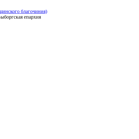
ощинского благочиния)
ыборгская епархия