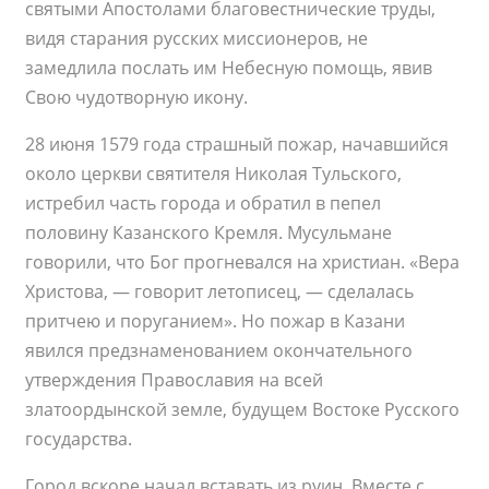
святыми Апостолами благовестнические труды,
видя старания русских миссионеров, не
замедлила послать им Небесную помощь, явив
Свою чудотворную икону.
28 июня 1579 года страшный пожар, начавшийся
около церкви святителя Николая Тульского,
истребил часть города и обратил в пепел
половину Казанского Кремля. Мусульмане
говорили, что Бог прогневался на христиан. «Вера
Христова, — говорит летописец, — сделалась
притчею и поруганием». Но пожар в Казани
явился предзнаменованием окончательного
утверждения Православия на всей
златоордынской земле, будущем Востоке Русского
государства.
Город вскоре начал вставать из руин. Вместе с