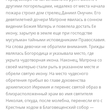
другими погорельцами, недалеко от места начала
пожара строил дом стрелец Даниил Онучин. Его
девятилетней дочери Матроне явилась в сонном
видении Божия Матерь и повелела достать Ее
икону, зарытую в земле еще при господстве
мусульман тайными исповедниками Православия.
На слова девочки не обратили внимания. Трижды
являлась Богородица и указывала место, где
укрыта чудотворная икона. Наконец, Матрона со
своей матерью стали рыть в указанном месте и
обрели святую икону. На место чудесного
обретения прибыл во главе духовенства
архиепископ Иеремия и перенес святой образ в
близрасположенный храм во имя святителя
Николая, откуда, после молебна, перенесли его с
Крестным ходом в Благовещенский собор —