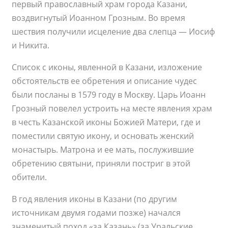
первый православный храм города Казани,
воздвигнутый Иоанном Грозным. Во время
шествия получили исцеление два слепца — Иосиф
и Никита.
Список с иконы, явленной в Казани, изложение
обстоятельств ее обретения и описание чудес
были посланы в 1579 году в Москву. Царь Иоанн
Грозный повелел устроить на месте явления храм
в честь Казанской иконы Божией Матери, где и
поместили святую икону, и основать женский
монастырь. Матрона и ее мать, послужившие
обретению святыни, приняли постриг в этой
обители.
В год явления иконы в Казани (по другим
источникам двумя годами позже) начался
знаменитый поход «за Казань» (за Уральские