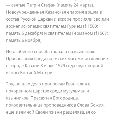
— святые Петр и Стефан (память 24 марта).
Новоучрежденная Казанская епархия вошла в
состав Русской Церкви и вскоре просияли своими
архиепископами: святителем Гурием († 1563;
память 5 декабря) и святителем Германом (†1567;
память 6 ноября).
Но особенно способствовало возвышению
Православия среди волжских магометан явление
в городе Казани 8 июля 1579 года чудотворной
иконы Божией Матери.
Трудно шло дело проповеди Евангелия в
покоренном царстве среди мусульман и
язычников. Пресвятая Богородица,
покровительница проповедников Слова Божия,
еще в земной Своей жизни разделявшая со