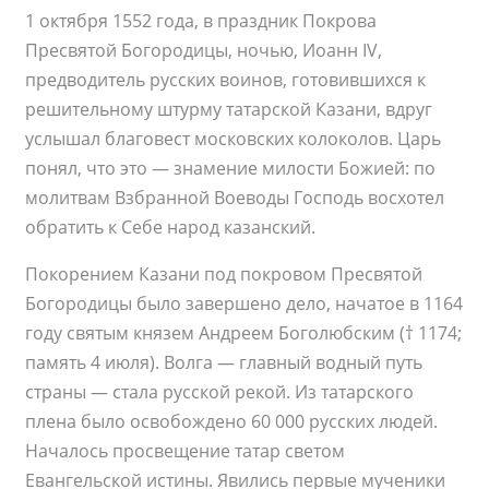
1 октября 1552 года, в праздник Покрова
Пресвятой Богородицы, ночью, Иоанн IV,
предводитель русских воинов, готовившихся к
решительному штурму татарской Казани, вдруг
услышал благовест московских колоколов. Царь
понял, что это — знамение милости Божией: по
молитвам Взбранной Воеводы Господь восхотел
обратить к Себе народ казанский.
Покорением Казани под покровом Пресвятой
Богородицы было завершено дело, начатое в 1164
году святым князем Андреем Боголюбским († 1174;
память 4 июля). Волга — главный водный путь
страны — стала русской рекой. Из татарского
плена было освобождено 60 000 русских людей.
Началось просвещение татар светом
Евангельской истины. Явились первые мученики