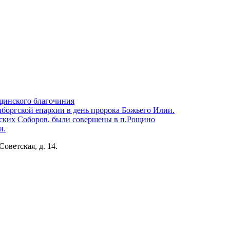
щинского благочиния
боргской епархии в день пророка Божьего Илии.
ских Соборов, были совершены в п.Рощино
и.
Советская, д. 14.