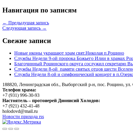
Навигация по записям
← Предыдущая запись
Следующая запись →
Свежие записи
Новые иконы украшают храм свят.Николая п.Рощино
Службы Недели 9-ой пророка Божьего Илии в храмах Ро
Благочинный Рощинского округа сослужил секретарю Вы
Службы Недели 8-ой памяти святых отцов шести Вселен
Служба Недели 8-ой и симфонический концерт в п.Озерк
188820, Ленинградская обл., Выборгский
р-н,
пос. Рощино, ул. 
Телефон храма:
+7 (931) 996-30-93
Настоятель – протоиерей Дионисий Холодов:
+7 (921) 432-41-48
holodovd@mail.ru
Новости прихода rss