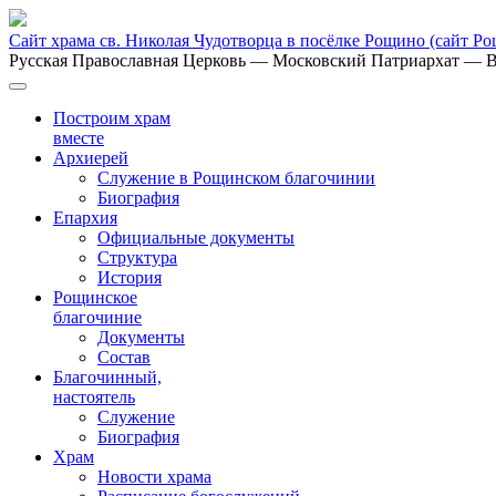
Сайт храма св. Николая Чудотворца в посёлке Рощино
(сайт Р
Русская Православная Церковь
— Московский Патриархат
— В
Построим храм
вместе
Архиерей
Служение в Рощинском благочинии
Биография
Епархия
Официальные документы
Структура
История
Рощинское
благочиние
Документы
Состав
Благочинный,
настоятель
Служение
Биография
Храм
Новости храма