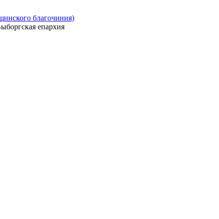
ощинского благочиния)
ыборгская епархия