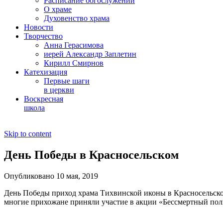
Расписание богослужений
О храме
Духовенство храма
Новости
Творчество
Анна Герасимова
иерей Александр Заплетин
Кирилл Смирнов
Катехизация
Первые шаги
в церкви
Воскресная
школа
Skip to content
День Победы в Красносельском
Опубликовано 10 мая, 2019
День Победы приход храма Тихвинской иконы в Красносельско
многие прихожане приняли участие в акции «Бессмертный пол