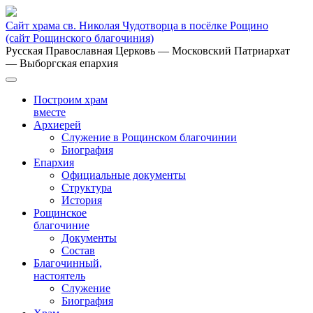
Сайт храма св. Николая Чудотворца в посёлке Рощино
(сайт Рощинского благочиния)
Русская Православная Церковь
— Московский Патриархат
— Выборгская епархия
Построим храм
вместе
Архиерей
Служение в Рощинском благочинии
Биография
Епархия
Официальные документы
Структура
История
Рощинское
благочиние
Документы
Состав
Благочинный,
настоятель
Служение
Биография