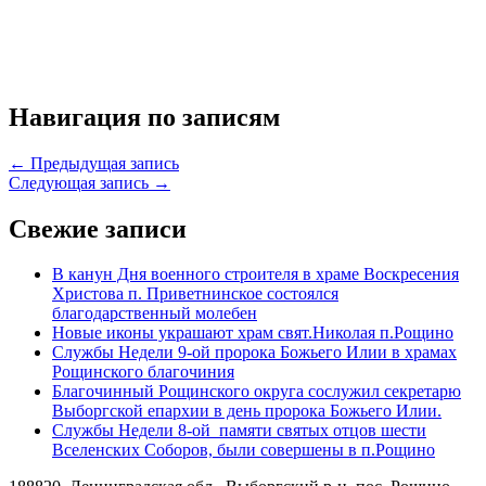
Навигация по записям
← Предыдущая запись
Следующая запись →
Свежие записи
В канун Дня военного строителя в храме Воскресения
Христова п. Приветнинское состоялся
благодарственный молебен
Новые иконы украшают храм свят.Николая п.Рощино
Службы Недели 9-ой пророка Божьего Илии в храмах
Рощинского благочиния
Благочинный Рощинского округа сослужил секретарю
Выборгской епархии в день пророка Божьего Илии.
Службы Недели 8-ой памяти святых отцов шести
Вселенских Соборов, были совершены в п.Рощино