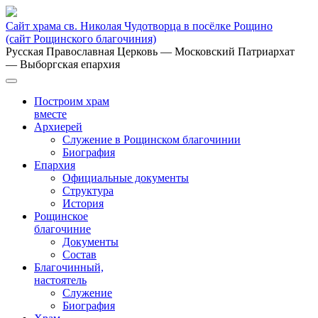
Сайт храма св. Николая Чудотворца в посёлке Рощино
(сайт Рощинского благочиния)
Русская Православная Церковь
— Московский Патриархат
— Выборгская епархия
Построим храм
вместе
Архиерей
Служение в Рощинском благочинии
Биография
Епархия
Официальные документы
Структура
История
Рощинское
благочиние
Документы
Состав
Благочинный,
настоятель
Служение
Биография