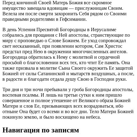
Перед кончиной Своей Матерь Божия все скромное
имущество завещала вдовицам — прислужницам Своим.
Велела им после смерти захоронить Себя рядом со Своими
праведными родителями в Гефсимании.
В день Успения Пресвятой Богородицы в Иерусалиме
собрались для прощания с Ней апостолы, странствующие по
миру с проповедью о Слове Божием. Ее уход сопровождал
свет несказанный, при появлении котором, Сам Христос
предстал пред Нею в окружении многочисленных ангелов.
Богородица обратилась к Нему с молитвой и сердечной
просьбой о благословении всех тех, кто чтит Ее память. Она
также призвала в молитве Сына Своего окружить Ее защитой
Божией от силы Сатанинской и мытарств воздушных, а после,
в радости и благодати отдала душу Свою в Господни руки.
Три дня и три ночи пребывали у гроба Богородицы апостолы,
воспевая псалмы. И лишь на третьи сутки к ним пришло
совершенное и полное утешение от Великого образа Божией
Матери и слов Ее, призывающих всех возрадоваться, ибо
отныне Она будет со всеми и во все дни. Тело Матери Божией
покинуло землю, и было восхищено на небеса.
Навигация по записям