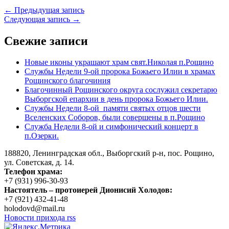
← Предыдущая запись
Следующая запись →
Свежие записи
Новые иконы украшают храм свят.Николая п.Рощино
Службы Недели 9-ой пророка Божьего Илии в храмах
Рощинского благочиния
Благочинный Рощинского округа сослужил секретарю
Выборгской епархии в день пророка Божьего Илии.
Службы Недели 8-ой памяти святых отцов шести
Вселенских Соборов, были совершены в п.Рощино
Служба Недели 8-ой и симфонический концерт в
п.Озерки.
188820, Ленинградская обл., Выборгский
р-н,
пос. Рощино,
ул. Советская, д. 14.
Телефон храма:
+7 (931) 996-30-93
Настоятель – протоиерей Дионисий Холодов:
+7 (921) 432-41-48
holodovd@mail.ru
Новости прихода rss