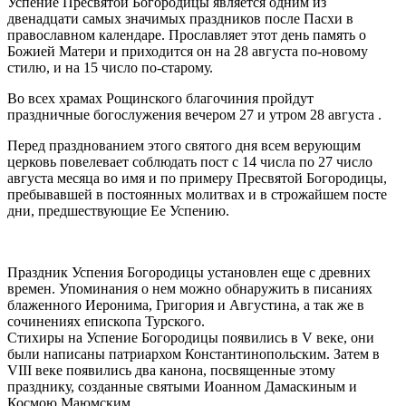
Успение Пресвятой Богородицы является одним из
двенадцати самых значимых праздников после Пасхи в
православном календаре. Прославляет этот день память о
Божией Матери и приходится он на 28 августа по-новому
стилю, и на 15 число по-старому.
Во всех храмах Рощинского благочиния пройдут
праздничные богослужения вечером 27 и утром 28 августа .
Перед празднованием этого святого дня всем верующим
церковь повелевает соблюдать пост с 14 числа по 27 число
августа месяца во имя и по примеру Пресвятой Богородицы,
пребывавшей в постоянных молитвах и в строжайшем посте
дни, предшествующие Ее Успению.
Праздник Успения Богородицы установлен еще с древних
времен. Упоминания о нем можно обнаружить в писаниях
блаженного Иеронима, Григория и Августина, а так же в
сочинениях епископа Турского.
Стихиры на Успение Богородицы появились в V веке, они
были написаны патриархом Константинопольским. Затем в
VIII веке появились два канона, посвященные этому
празднику, созданные святыми Иоанном Дамаскиным и
Космою Маюмским.