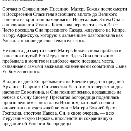
Согласно Священному Писанию, Матерь Божия после смерти
и Воскресения Спасителя всеобщего вплоть до Великого
гонения на христиан находилась в Иерусалиме. Затем Она в
сопровождении Иоанна Богослова переместилась в Эфес.
Часто посещала Она праведного Лазаря, живущего на Кипре,
и Гору Афонскую, которую в дальнейшем благословила как
Удел для проповеди слова евангельского.
Незадолго до смерти своей Матерь Божия снова прибыла в
ранее покинутый Ею Иерусалим. Здесь Она постоянно
пребывала в молитве и наиболее часто посещала места,
связанные с самыми важными жизненными событиями Сына
Ее Божественного.
В один из дней Ее пребывания на Елеоне предстал пред ней
Архангел Гавриил. Он известил Ее о том, что через три дня
настанет Ее кончина, и Она покинет землю, воздавшись на
небеса к Сыну Своему. Пресвятая Богородица поделилась
произошедшим с апостолом Иоанном, который спешно
оповестил о предстоящей кончине Матери Божией брата
Господня, апостола Иакова. Он, в свою очередь, — всю
Иерусалимскую Церковь, впоследствии сохранившую
предание об Успении Богородицы.