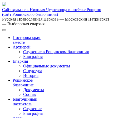
Сайт храма св. Николая Чудотворца в посёлке Рощино
(сайт Рощинского благочиния)
Русская Православная Церковь
— Московский Патриархат
— Выборгская епархия
Построим храм
вместе
Архиерей
Служение в Рощинском благочинии
Биография
Епархия
Официальные документы
Структура
История
Рощинское
благочиние
Документы
Состав
Благочинный,
настоятель
Служение
Биография