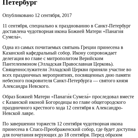
Петербург
Опубликовано 12 сентября, 2017
11 сентября, специально к празднованию в Санкт-Петербург
доставлена чудотворная икона Божией Матери «Панаги́я
Сумела́».
Одна из самых почитаемых святынь Греции принесена в
Казанский кафедральный собор. Икону сопровождает
делегация во главе с митрополитом Верийским
Пантелеимоном (Элладская Православная Церковь).
Священнослужители Элладской Церкви приняли участие во
всех праздничных мероприятиях, посвященных дню памяти
небесного покровителя Санкт-Петербурга — святого князя
Александра Невского.
Образ Божией Матери «Панаги́я Сумела́» проследовал вместе
с Казанской иконой Богородицы во главе общегородского
праздничного крестного хода 12 сентября к Александро-
Невской лавре.
По завершении торжеств 12 сентября чудотворная икона
принесена в Спасо-Преображенский собор, где будет доступна
для почитания верующих до 18 сентября. Перед образом