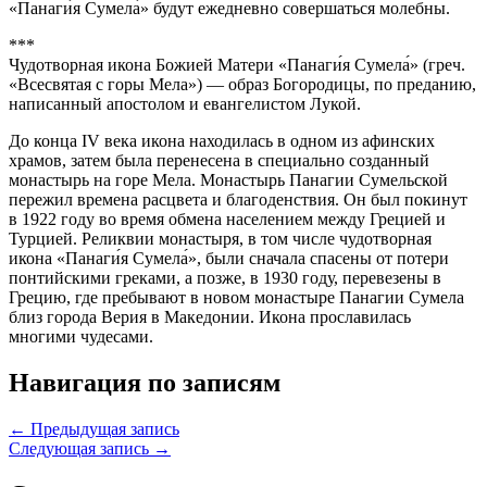
«Панаги́я Сумела́» будут ежедневно совершаться молебны.
***
Чудотворная икона Божией Матери «Панаги́я Сумела́» (греч.
«Всесвятая с горы Мела») — образ Богородицы, по преданию,
написанный апостолом и евангелистом Лукой.
До конца IV века икона находилась в одном из афинских
храмов, затем была перенесена в специально созданный
монастырь на горе Мела. Монастырь Панагии Сумельской
пережил времена расцвета и благоденствия. Он был покинут
в 1922 году во время обмена населением между Грецией и
Турцией. Реликвии монастыря, в том числе чудотворная
икона «Панаги́я Сумела́», были сначала спасены от потери
понтийскими греками, а позже, в 1930 году, перевезены в
Грецию, где пребывают в новом монастыре Панагии Сумела
близ города Верия в Македонии. Икона прославилась
многими чудесами.
Навигация по записям
← Предыдущая запись
Следующая запись →