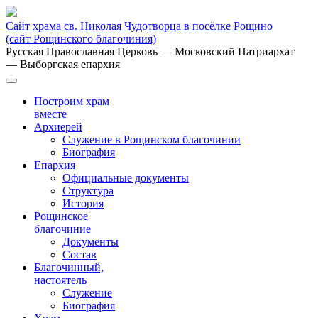
Сайт храма св. Николая Чудотворца в посёлке Рощино
(сайт Рощинского благочиния)
Русская Православная Церковь
— Московский Патриархат
— Выборгская епархия
Построим храм
вместе
Архиерей
Служение в Рощинском благочинии
Биография
Епархия
Официальные документы
Структура
История
Рощинское
благочиние
Документы
Состав
Благочинный,
настоятель
Служение
Биография